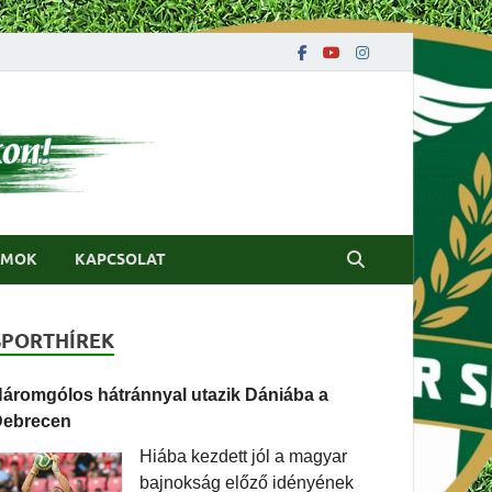
UMOK
KAPCSOLAT
SPORTHÍREK
áromgólos hátránnyal utazik Dániába a
Debrecen
Hiába kezdett jól a magyar
bajnokság előző idényének