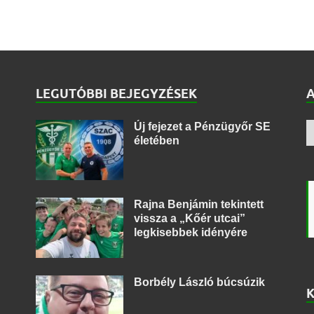
LEGUTÓBBI BEJEGYZÉSEK
Új fejezet a Pénzügyőr SE
életében
Rajna Benjámin tekintett
vissza a „Kőér utcai”
legkisebbek idényére
Borbély László búcsúzik