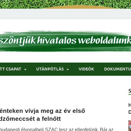
ci
TT CSAPAT
UTÁNPÓTLÁS
VIDEÓK
DOKUMENT
H
énteken vívja meg az év első
dzőmeccsét a felnőtt
budapesti élvonalbeli SZAC lesz az ellenfelünk. Bár az