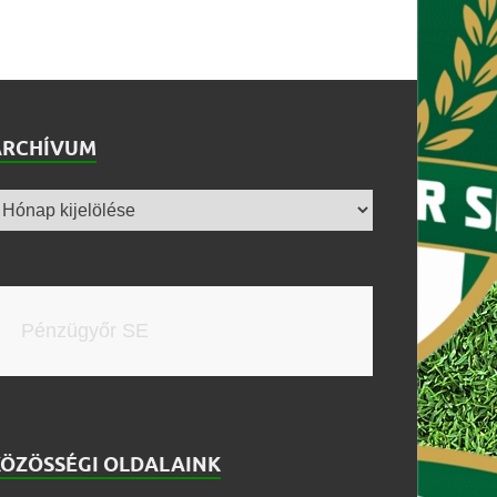
ARCHÍVUM
Pénzügyőr SE
KÖZÖSSÉGI OLDALAINK