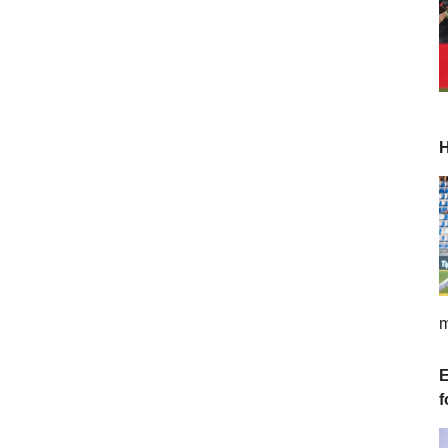
H
m
E
f