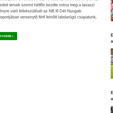
edeti tervek szerint hétfőn kezdte volna meg a tavaszi
ényre való felkészülését az NB III Dél-Nyugati-
oportjában versenytő férfi felnőtt labdarúgó csapatunk,
E
TOVÁBB >
a
E
a