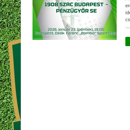
er
id
cs
…