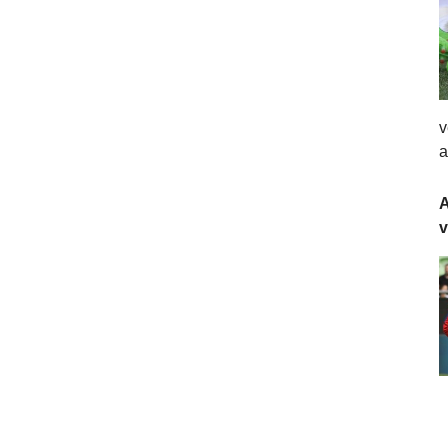
v
a
A