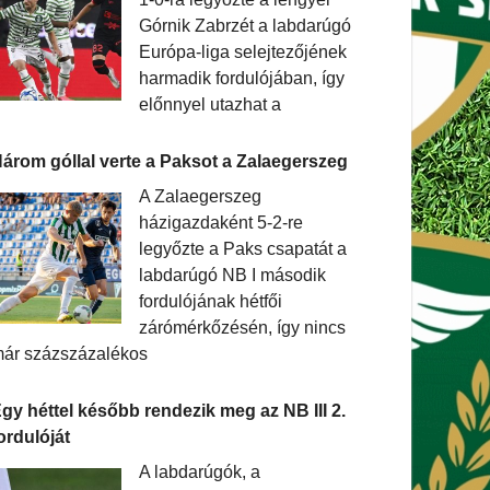
Górnik Zabrzét a labdarúgó
Európa-liga selejtezőjének
harmadik fordulójában, így
előnnyel utazhat a
árom góllal verte a Paksot a Zalaegerszeg
A Zalaegerszeg
házigazdaként 5-2-re
legyőzte a Paks csapatát a
labdarúgó NB I második
fordulójának hétfői
zárómérkőzésén, így nincs
ár százszázalékos
gy héttel később rendezik meg az NB III 2.
ordulóját
A labdarúgók, a