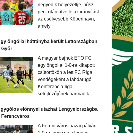
negyedik helyezettje, húsz
perc után átvette az irányítást
az esélyesebb Köbenhavn,
amely
gy öngóllal hátrányba került Lettországban
 Győr
A magyar bajnok ETO FC
egy öngóllal 1-0-ra kikapott
csütörtökön a lett FC Riga
vendégeként a labdarúgó
Konferencia-liga
selejtezőjének harmadik
gygólos előnnyel utazhat Lengyelországba
 Ferencváros
A Ferencváros hazai pályán
1-0-ra legyőzte a lengyel