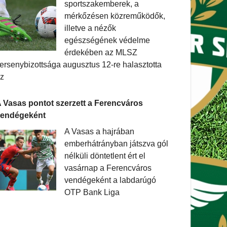
sportszakemberek, a
mérkőzésen közreműködők,
illetve a nézők
egészségének védelme
érdekében az MLSZ
ersenybizottsága augusztus 12-re halasztotta
z
 Vasas pontot szerzett a Ferencváros
vendégeként
A Vasas a hajrában
emberhátrányban játszva gól
nélküli döntetlent ért el
vasárnap a Ferencváros
vendégeként a labdarúgó
OTP Bank Liga