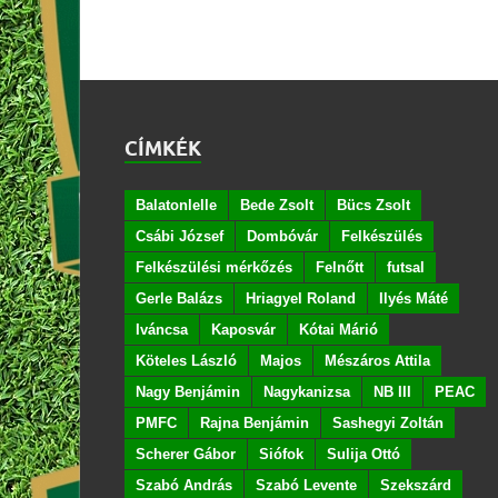
CÍMKÉK
Balatonlelle
Bede Zsolt
Bücs Zsolt
Csábi József
Dombóvár
Felkészülés
Felkészülési mérkőzés
Felnőtt
futsal
Gerle Balázs
Hriagyel Roland
Ilyés Máté
Iváncsa
Kaposvár
Kótai Márió
Köteles László
Majos
Mészáros Attila
Nagy Benjámin
Nagykanizsa
NB III
PEAC
PMFC
Rajna Benjámin
Sashegyi Zoltán
Scherer Gábor
Siófok
Sulija Ottó
Szabó András
Szabó Levente
Szekszárd