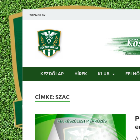
2026.08.07.
Pénzügyőrfo
KEZDŐLAP
HÍREK
KLUB
FELNŐ
CÍMKE:
SZAC
P
e
A 