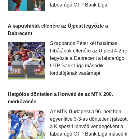
labdarúgó OTP Bank Liga
A kapushibák ellenére az Újpest legyőzte a
Debrecent
Szappanos Péter két hatalmas
hibájának ellenére az Újpest 4-2-re
legyőzte a Debrecent a labdarúgó
OTP Bank Liga második
fordulójának vasárnapi
Hatgólos döntetlen a Honvéd és az MTK 200.
mérkőzésén
Az MTK Budapest a 96. percben
egyenlítve 3-3-as döntetlent játszott
a Kispest-Honvéd vendégeként a
labdarúgó OTP Bank Liga második