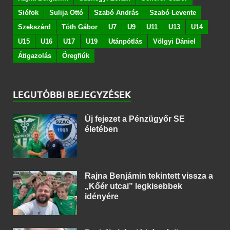
Siófok
Sulija Ottó
Szabó András
Szabó Levente
Szekszárd
Tóth Gábor
U7
U9
U11
U13
U14
U15
U16
U17
U19
Utánpótlás
Völgyi Dániel
Átigazolás
Öregfiúk
LEGUTÓBBI BEJEGYZÉSEK
Új fejezet a Pénzügyőr SE
életében
Rajna Benjámin tekintett vissza a
„Kőér utcai” legkisebbek
idényére