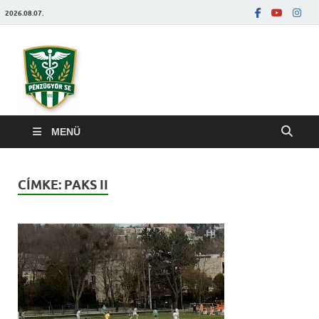
2026.08.07.
Pénzügyőrfoci
MENÜ
CÍMKE:
PAKS II