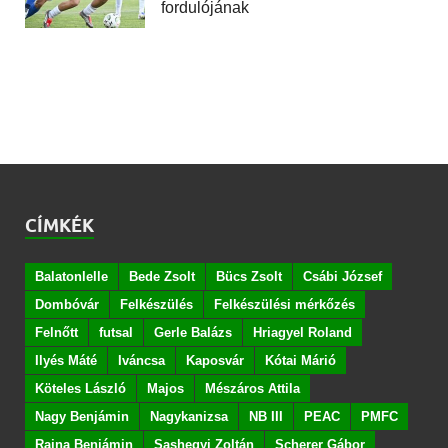
fordulójának
CÍMKÉK
Balatonlelle
Bede Zsolt
Bücs Zsolt
Csábi József
Dombóvár
Felkészülés
Felkészülési mérkőzés
Felnőtt
futsal
Gerle Balázs
Hriagyel Roland
Ilyés Máté
Iváncsa
Kaposvár
Kótai Márió
Köteles László
Majos
Mészáros Attila
Nagy Benjámin
Nagykanizsa
NB III
PEAC
PMFC
Rajna Benjámin
Sashegyi Zoltán
Scherer Gábor