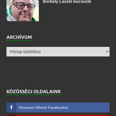
Borbély László búcsúzik
ARCHÍVUM
KÖZÖSSÉGI OLDALAINK
Kövessen Minket Facebookon