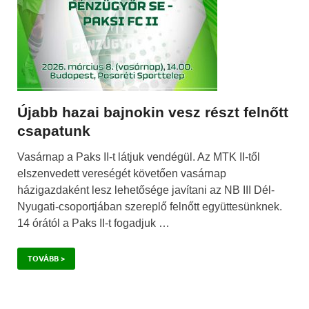
Újabb hazai bajnokin vesz részt felnőtt
csapatunk
Vasárnap a Paks II-t látjuk vendégül. Az MTK II-től
elszenvedett vereségét követően vasárnap
házigazdaként lesz lehetősége javítani az NB III Dél-
Nyugati-csoportjában szereplő felnőtt együttesünknek.
14 órától a Paks II-t fogadjuk …
TOVÁBB >