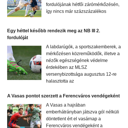
fordulójának hétfői zárómérkőzésén,
így nincs már százszázalékos
Egy héttel később rendezik meg az NB III 2.
fordulóját
A labdarúgók, a sportszakemberek, a
mérkőzésen közreműködők, illetve a
nézők egészségének védelme
érdekében az MLSZ
versenybizottsága augusztus 12-re
halasztotta az
A Vasas pontot szerzett a Ferencváros vendégeként
A Vasas a hajrában
emberhátrányban játszva gól nélküli
döntetlent ért el vasárnap a
Ferencváros vendégeként a