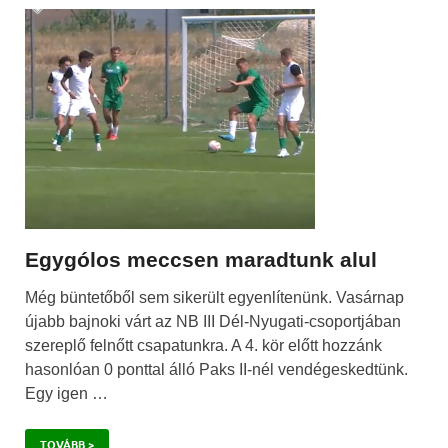
Egygólos meccsen maradtunk alul
Még büntetőből sem sikerült egyenlítenünk. Vasárnap
újabb bajnoki várt az NB III Dél-Nyugati-csoportjában
szereplő felnőtt csapatunkra. A 4. kör előtt hozzánk
hasonlóan 0 ponttal álló Paks II-nél vendégeskedtünk.
Egy igen …
TOVÁBB >