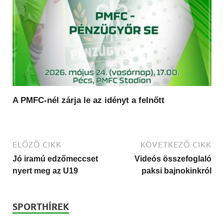
A PMFC-nél zárja le az idényt a felnőtt
ELŐZŐ CIKK
KÖVETKEZŐ CIKK
Jó iramú edzőmeccset
Videós összefoglaló
nyert meg az U19
paksi bajnokinkról
SPORTHÍREK