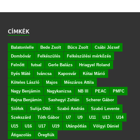
CÍMKÉK
Balatonlelle
Bede Zsolt
Bücs Zsolt
Csábi József
Dombóvár
Felkészülés
Felkészülési mérkőzés
Felnőtt
futsal
Gerle Balázs
Hriagyel Roland
Ilyés Máté
Iváncsa
Kaposvár
Kótai Márió
Köteles László
Majos
Mészáros Attila
Nagy Benjámin
Nagykanizsa
NB III
PEAC
PMFC
Rajna Benjámin
Sashegyi Zoltán
Scherer Gábor
Siófok
Sulija Ottó
Szabó András
Szabó Levente
Szekszárd
Tóth Gábor
U7
U9
U11
U13
U14
U15
U16
U17
U19
Utánpótlás
Völgyi Dániel
Átigazolás
Öregfiúk