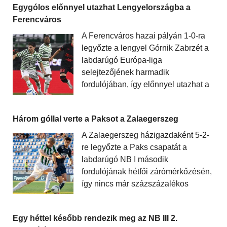
Egygólos előnnyel utazhat Lengyelországba a
Ferencváros
A Ferencváros hazai pályán 1-0-ra
legyőzte a lengyel Górnik Zabrzét a
labdarúgó Európa-liga
selejtezőjének harmadik
fordulójában, így előnnyel utazhat a
Három góllal verte a Paksot a Zalaegerszeg
A Zalaegerszeg házigazdaként 5-2-
re legyőzte a Paks csapatát a
labdarúgó NB I második
fordulójának hétfői zárómérkőzésén,
így nincs már százszázalékos
Egy héttel később rendezik meg az NB III 2.