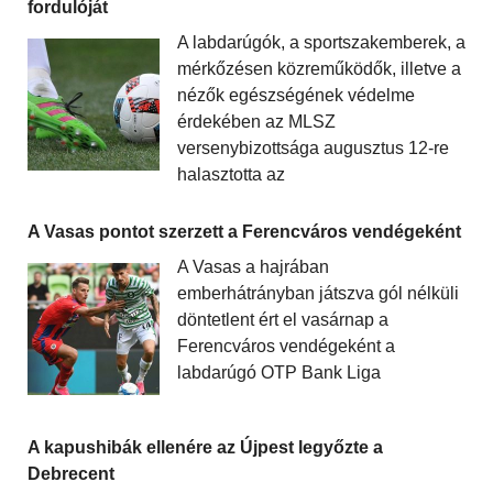
fordulóját
A labdarúgók, a sportszakemberek, a
mérkőzésen közreműködők, illetve a
nézők egészségének védelme
érdekében az MLSZ
versenybizottsága augusztus 12-re
halasztotta az
A Vasas pontot szerzett a Ferencváros vendégeként
A Vasas a hajrában
emberhátrányban játszva gól nélküli
döntetlent ért el vasárnap a
Ferencváros vendégeként a
labdarúgó OTP Bank Liga
A kapushibák ellenére az Újpest legyőzte a
Debrecent