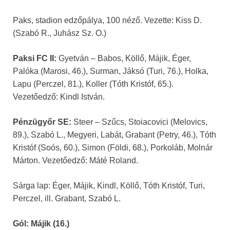
Paks, stadion edzőpálya, 100 néző. Vezette: Kiss D.
(Szabó R., Juhász Sz. O.)
Paksi FC II:
Gyetván – Babos, Köllő, Májik, Éger,
Palóka (Marosi, 46.), Surman, Jáksó (Turi, 76.), Holka,
Lapu (Perczel, 81.), Koller (Tóth Kristóf, 65.).
Vezetőedző: Kindl István.
Pénzügyőr SE:
Steer – Szűcs, Stoiacovici (Melovics,
89.), Szabó L., Megyeri, Labát, Grabant (Petry, 46.), Tóth
Kristóf (Soós, 60.), Simon (Földi, 68.), Porkoláb, Molnár
Márton. Vezetőedző: Máté Roland.
Sárga lap: Éger, Májik, Kindl, Köllő, Tóth Kristóf, Turi,
Perczel, ill. Grabant, Szabó L.
Gól: Májik (16.)