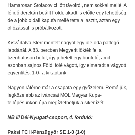
Hamarosan Stoiacovici lőtt távolról, nem sokkal mellé. A
félidő derekán beállt Földi, akadt is előtte egy lehetőség,
de a jobb oldali kapufa mellé tette a lasztit, aztán egy
ollózással is próbálkozott.
Kisvártatva Sterr mentett nagyot egy ide-oda pattogó
labdánál. A 83. percben Megyerit lökték fel a
tizenhatoson belül, így jöhetett egy büntető, amit
azonban sajnos Földi fölé vágott, így elmaradt a vágyott
egyenlítés. 1-0-ra kikaptunk.
Nagyon ráférne már a csapata egy győzelem. Reméljük,
legközelebb az iváncsai MOL Magyar Kupa-
fellépésünkön újra megízlelhetjük a siker ízét.
NB III Dél-Nyugati-csoport, 4. forduló:
Paksi FC II-Pénzügyőr SE 1-0 (1-0)