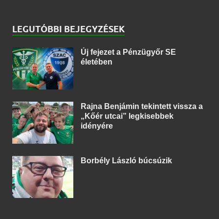
LEGUTÓBBI BEJEGYZÉSEK
Új fejezet a Pénzügyőr SE
életében
Rajna Benjámin tekintett vissza a
„Kőér utcai” legkisebbek
idényére
Borbély László búcsúzik