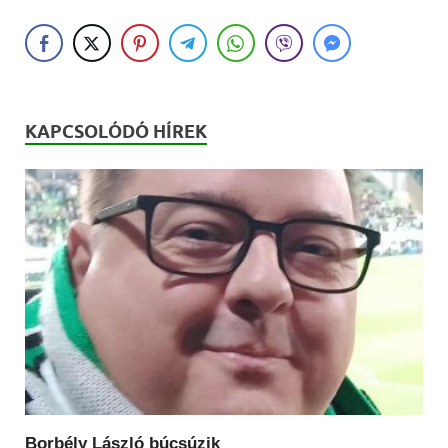
KAPCSOLÓDÓ HÍREK
Borbély László búcsúzik