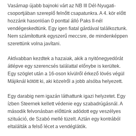
Vasárnap újabb bajnoki várt az NB III Dél-Nyugati-
csoportjában szereplő felnőtt csapatunkra. A 4. kör előtt
hozzánk hasonlóan 0 ponttal álló Paks II-nél
vendégeskedtünk. Egy igen fiatal gárdával találkoztunk.
Nem számítottunk egyszerű meccsre, de mindenképpen
szerettünk volna javítani.
Aktívabban kezdtek a hazaiak, akik a nyitónegyedórát
átlépve egy szerencsés találattal előnybe is kerültek.
Egy szöglet után a 16-oson kívülről érkező lövés végül
Májiknál kötött ki, aki közelről a jobb alsóba helyezett.
Egy darabig nem igazán láthattunk igazi helyzetet. Egy
ízben Steernek kellett védenie egy szabadrúgásnál. A
második felvonásban előttünk adódott egy veszélyes
szituáció, de Szabó mellé tüzelt. Aztán egy kontrából
eltalálták a felső lécet a vendéglátók.