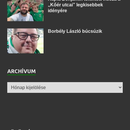
„Kőér utcai” legkisebbek
idényére
Borbély László búcsúzik
ARCHÍVUM