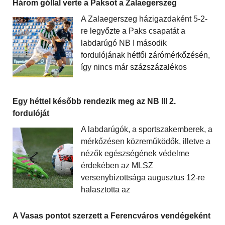
Három góllal verte a Paksot a Zalaegerszeg
A Zalaegerszeg házigazdaként 5-2-
re legyőzte a Paks csapatát a
labdarúgó NB I második
fordulójának hétfői zárómérkőzésén,
így nincs már százszázalékos
Egy héttel később rendezik meg az NB III 2.
fordulóját
A labdarúgók, a sportszakemberek, a
mérkőzésen közreműködők, illetve a
nézők egészségének védelme
érdekében az MLSZ
versenybizottsága augusztus 12-re
halasztotta az
A Vasas pontot szerzett a Ferencváros vendégeként