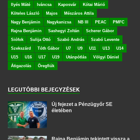
Ilyés Máté
Iváncsa
Kaposvár
Kótai Márió
Köteles László
Majos
Mészáros Attila
Nagy Benjámin
Nagykanizsa
NB III
PEAC
PMFC
Rajna Benjámin
Sashegyi Zoltán
Scherer Gábor
Siófok
Sulija Ottó
Szabó András
Szabó Levente
Szekszárd
Tóth Gábor
U7
U9
U11
U13
U14
U15
U16
U17
U19
Utánpótlás
Völgyi Dániel
Átigazolás
Öregfiúk
LEGUTÓBBI BEJEGYZÉSEK
Új fejezet a Pénzügyőr SE
életében
Rajna Benjámin tekintett vissza a