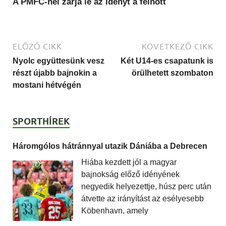
A PMFC-nél zárja le az idényt a felnőtt
ELŐZŐ CIKK
KÖVETKEZŐ CIKK
Nyolc együttesünk vesz
Két U14-es csapatunk is
részt újabb bajnokin a
örülhetett szombaton
mostani hétvégén
SPORTHÍREK
Háromgólos hátránnyal utazik Dániába a Debrecen
Hiába kezdett jól a magyar
bajnokság előző idényének
negyedik helyezettje, húsz perc után
átvette az irányítást az esélyesebb
Köbenhavn, amely