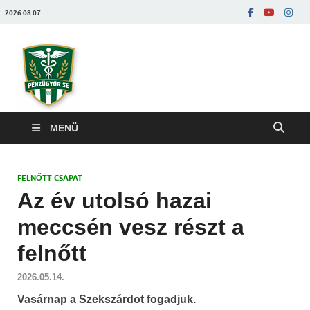
2026.08.07.
Pénzügyőrfoci
MENÜ
FELNŐTT CSAPAT
Az év utolsó hazai
meccsén vesz részt a
felnőtt
2026.05.14.
Vasárnap a Szekszárdot fogadjuk.