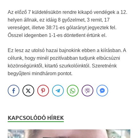
Az előző 7 küldetésükön rendre kikapó vendégek a 12.
helyen állnak, ez idáig 8 győzelmet, 3 remit, 17
vereséget, illetve 38:71-es gólarányt jegyeztek fel.
Ősszel idegenben 1-1-es döntetlent értünk el.
Ez lesz az utolsó hazai bajnokink ebben a kiírásban. A
célunk, hogy minél pozitívabban tudjunk elbúcsúzni
közönségünktől, kitartó szurkolóinktól. Szeretnénk
begyűjteni mindhárom pontot.
KAPCSOLÓDÓ HÍREK