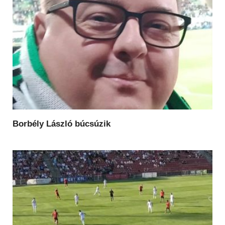
Borbély László búcsúzik