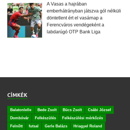
A Vasas a hajrában
emberhátrányban játszva gól nélküli
döntetlent ért el vasárnap a
Ferencváros vendégeként a
labdarúgó OTP Bank Liga
CÍMKÉK
Balatonlelle
Bede Zsolt
Bücs Zsolt
Csábi József
Dombóvár
Felkészülés
Felkészülési mérkőzés
Felnőtt
futsal
Gerle Balázs
Hriagyel Roland