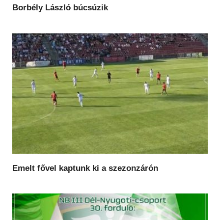
Borbély László búcsúzik
Emelt fővel kaptunk ki a szezonzárón