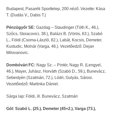
Budapest, Pasaréti Sporttelep, 200 néző. Vezette: Kása
T. (Dudás V., Dabis T.)
Pénzügyőr SE:
Gazdag – Staudinger (Tóth K., 46.),
Szűcs, Stoiacovici, 38.), Balázs B. (Vörös, 63.), Szabó
L., Földi (Csoma-László, 82.), Labát, Kocsis, Demeter,
Kustudic, Molnár (Varga, 46.). Vezetőedző: Dejan
Milovanovic.
Dombóvári FC:
Nagy Sz. – Pintér, Nagy R. (Lengyel,
46.), Mayer, Juhász, Horváth (Szabó D., 59.), Bunevácz,
Sebestyén (Szatmári, 72.), Lódri, Gulyás, Sárosi.
Vezetőedző: Martinka Dániel.
Sárga lap: Földi, ill. Bunevácz, Szatmári
Gól: Szabó L. (25.), Demeter (45+2.), Varga (73.),