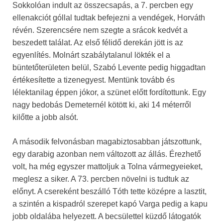
Sokkolóan indult az összecsapás, a 7. percben egy
ellenakciót góllal tudtak befejezni a vendégek, Horváth
révén. Szerencsére nem szegte a srácok kedvét a
beszedett találat. Az első félidő derekán jött is az
egyenlítés. Molnárt szabálytalanul lökték el a
büntetőterületen belül, Szabó Levente pedig higgadtan
értékesítette a tizenegyest. Mentünk tovább és
lélektanilag éppen jókor, a szünet előtt fordítottunk. Egy
nagy bedobás Demeternél kötött ki, aki 14 méterről
kilőtte a jobb alsót.
A második felvonásban magabiztosabban játszottunk,
egy darabig azonban nem változott az állás. Érezhető
volt, ha még egyszer mattoljuk a Tolna vármegyeieket,
meglesz a siker. A 73. percben növelni is tudtuk az
előnyt. A csereként beszálló Tóth tette középre a lasztit,
a szintén a kispadról szerepet kapó Varga pedig a kapu
jobb oldalába helyezett. A becsülettel küzdő látogatók