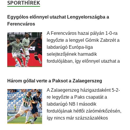
SPORTHÍREK
Egygólos előnnyel utazhat Lengyelországba a
Ferencváros
A Ferencváros hazai pályán 1-0-ra
legyőzte a lengyel Górnik Zabrzét a
labdarúgó Európa-liga
selejtezőjének harmadik
fordulójában, így előnnyel utazhat a
Három góllal verte a Paksot a Zalaegerszeg
A Zalaegerszeg házigazdaként 5-2-
re legyőzte a Paks csapatát a
labdarúgó NB I második
fordulójának hétfői zárómérkőzésén,
így nincs már százszázalékos