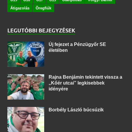
Átigazolás
Öregfiúk
LEGUTÓBBI BEJEGYZÉSEK
Új fejezet a Pénzügyőr SE
életében
Rajna Benjámin tekintett vissza a
„Kőér utcai” legkisebbek
idényére
Borbély László búcsúzik