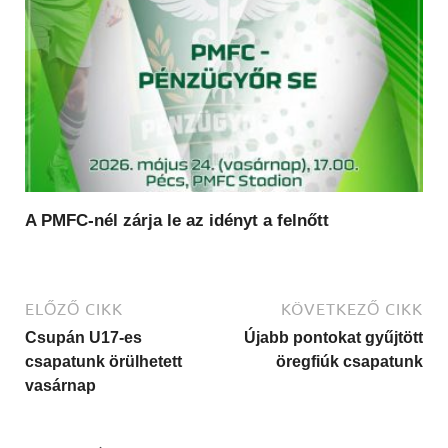
A PMFC-nél zárja le az idényt a felnőtt
ELŐZŐ CIKK
KÖVETKEZŐ CIKK
Csupán U17-es
Újabb pontokat gyűjtött
csapatunk örülhetett
öregfiúk csapatunk
vasárnap