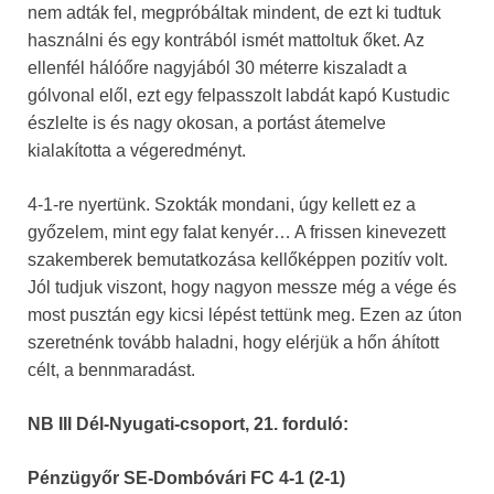
nem adták fel, megpróbáltak mindent, de ezt ki tudtuk
használni és egy kontrából ismét mattoltuk őket. Az
ellenfél hálóőre nagyjából 30 méterre kiszaladt a
gólvonal elől, ezt egy felpasszolt labdát kapó Kustudic
észlelte is és nagy okosan, a portást átemelve
kialakította a végeredményt.
4-1-re nyertünk. Szokták mondani, úgy kellett ez a
győzelem, mint egy falat kenyér… A frissen kinevezett
szakemberek bemutatkozása kellőképpen pozitív volt.
Jól tudjuk viszont, hogy nagyon messze még a vége és
most pusztán egy kicsi lépést tettünk meg. Ezen az úton
szeretnénk tovább haladni, hogy elérjük a hőn áhított
célt, a bennmaradást.
NB III Dél-Nyugati-csoport, 21. forduló:
Pénzügyőr SE-Dombóvári FC 4-1 (2-1)