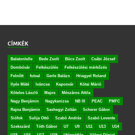
CÍMKÉK
Balatonlelle
Bede Zsolt
Bücs Zsolt
Csábi József
Dombóvár
Felkészülés
Felkészülési mérkőzés
Felnőtt
futsal
Gerle Balázs
Hriagyel Roland
Ilyés Máté
Iváncsa
Kaposvár
Kótai Márió
Köteles László
Majos
Mészáros Attila
Nagy Benjámin
Nagykanizsa
NB III
PEAC
PMFC
Rajna Benjámin
Sashegyi Zoltán
Scherer Gábor
Siófok
Sulija Ottó
Szabó András
Szabó Levente
Szekszárd
Tóth Gábor
U7
U9
U11
U13
U14
U15
U16
U17
U19
Utánpótlás
Völgyi Dániel