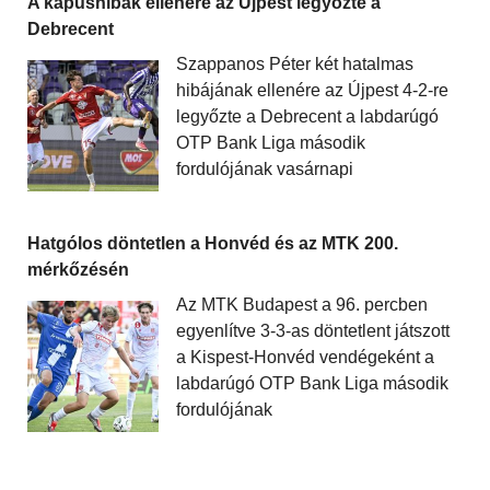
A kapushibák ellenére az Újpest legyőzte a
Debrecent
Szappanos Péter két hatalmas
hibájának ellenére az Újpest 4-2-re
legyőzte a Debrecent a labdarúgó
OTP Bank Liga második
fordulójának vasárnapi
Hatgólos döntetlen a Honvéd és az MTK 200.
mérkőzésén
Az MTK Budapest a 96. percben
egyenlítve 3-3-as döntetlent játszott
a Kispest-Honvéd vendégeként a
labdarúgó OTP Bank Liga második
fordulójának