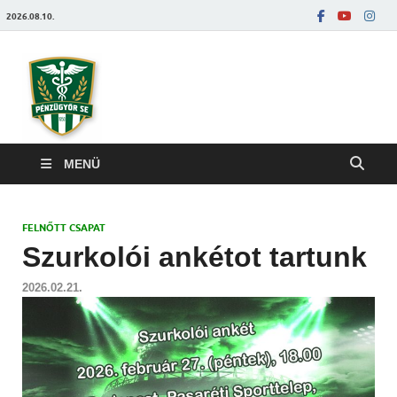
2026.08.10.
Pénzügyőrfoci
MENÜ
FELNŐTT CSAPAT
Szurkolói ankétot tartunk
2026.02.21.