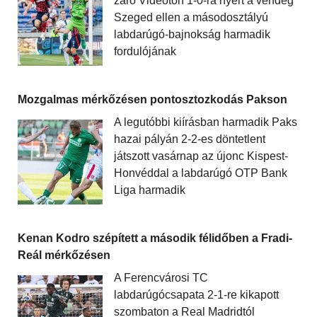
záró Videoton 1-0-ra nyert a vendég
Szeged ellen a másodosztályú
labdarúgó-bajnokság harmadik
fordulójának
Mozgalmas mérkőzésen pontosztozkodás Pakson
A legutóbbi kiírásban harmadik Paks
hazai pályán 2-2-es döntetlent
játszott vasárnap az újonc Kispest-
Honvéddal a labdarúgó OTP Bank
Liga harmadik
Kenan Kodro szépített a második félidőben a Fradi-
Reál mérkőzésen
A Ferencvárosi TC
labdarúgócsapata 2-1-re kikapott
szombaton a Real Madridtól