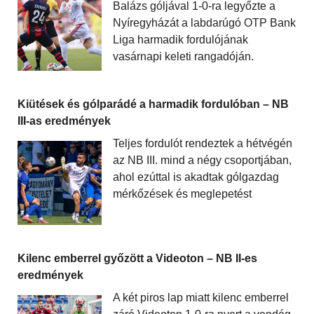
Balázs góljával 1-0-ra legyőzte a
Nyíregyházát a labdarúgó OTP Bank
Liga harmadik fordulójának
vasárnapi keleti rangadóján.
Kiütések és gólparádé a harmadik fordulóban – NB
III-as eredmények
Teljes fordulót rendeztek a hétvégén
az NB III. mind a négy csoportjában,
ahol ezúttal is akadtak gólgazdag
mérkőzések és meglepetést
Kilenc emberrel győzött a Videoton – NB II-es
eredmények
A két piros lap miatt kilenc emberrel