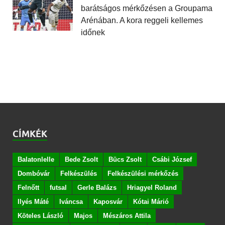
barátságos mérkőzésen a Groupama
Arénában. A kora reggeli kellemes
időnek
CÍMKÉK
Balatonlelle
Bede Zsolt
Bücs Zsolt
Csábi József
Dombóvár
Felkészülés
Felkészülési mérkőzés
Felnőtt
futsal
Gerle Balázs
Hriagyel Roland
Ilyés Máté
Iváncsa
Kaposvár
Kótai Márió
Köteles László
Majos
Mészáros Attila