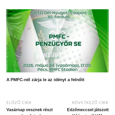
A PMFC-nél zárja le az idényt a felnőtt
ELŐZŐ CIKK
KÖVETKEZŐ CIKK
Vasárnap vesznek részt
Edzőmeccset játszott