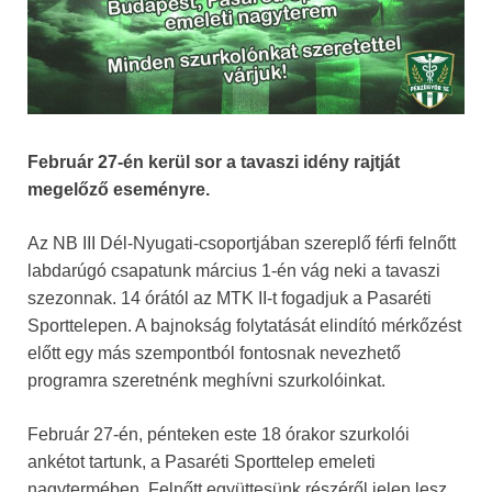
Február 27-én kerül sor a tavaszi idény rajtját
megelőző eseményre.
Az NB III Dél-Nyugati-csoportjában szereplő férfi felnőtt
labdarúgó csapatunk március 1-én vág neki a tavaszi
szezonnak. 14 órától az MTK II-t fogadjuk a Pasaréti
Sporttelepen. A bajnokság folytatását elindító mérkőzést
előtt egy más szempontból fontosnak nevezhető
programra szeretnénk meghívni szurkolóinkat.
Február 27-én, pénteken este 18 órakor szurkolói
ankétot tartunk, a Pasaréti Sporttelep emeleti
nagytermében. Felnőtt együttesünk részéről jelen lesz