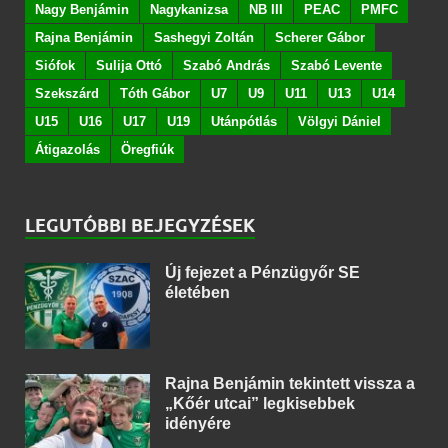
Nagy Benjámin
Nagykanizsa
NB III
PEAC
PMFC
Rajna Benjámin
Sashegyi Zoltán
Scherer Gábor
Siófok
Sulija Ottó
Szabó András
Szabó Levente
Szekszárd
Tóth Gábor
U7
U9
U11
U13
U14
U15
U16
U17
U19
Utánpótlás
Völgyi Dániel
Átigazolás
Öregfiúk
LEGUTÓBBI BEJEGYZÉSEK
Új fejezet a Pénzügyőr SE
életében
Rajna Benjámin tekintett vissza a
„Kőér utcai” legkisebbek
idényére