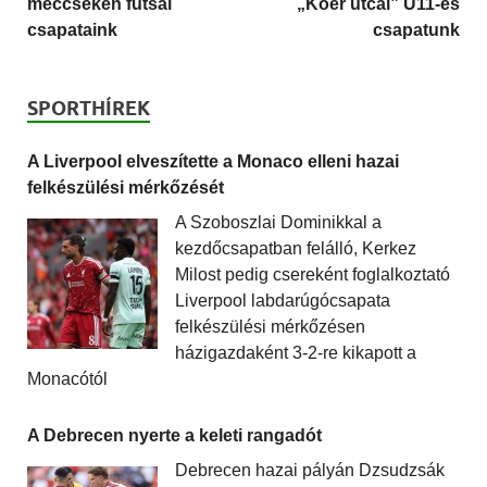
meccseken futsal
„Kőér utcai” U11-es
csapataink
csapatunk
SPORTHÍREK
A Liverpool elveszítette a Monaco elleni hazai
felkészülési mérkőzését
A Szoboszlai Dominikkal a
kezdőcsapatban felálló, Kerkez
Milost pedig csereként foglalkoztató
Liverpool labdarúgócsapata
felkészülési mérkőzésen
házigazdaként 3-2-re kikapott a
Monacótól
A Debrecen nyerte a keleti rangadót
Debrecen hazai pályán Dzsudzsák