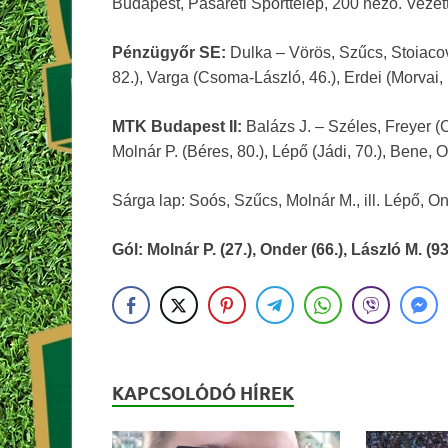
Budapest, Pasaréti Sporttelep, 200 néző. Vezett
Pénzügyőr SE:
Dulka – Vörös, Szűcs, Stoiacovi
82.), Varga (Csoma-László, 46.), Erdei (Morvai,
MTK Budapest II:
Balázs J. – Széles, Freyer (C
Molnár P. (Béres, 80.), Lépő (Jádi, 70.), Bene,
Sárga lap: Soós, Szűcs, Molnár M., ill. Lépő, On
Gól: Molnár P. (27.), Onder (66.), László M. (93
KAPCSOLÓDÓ HÍREK