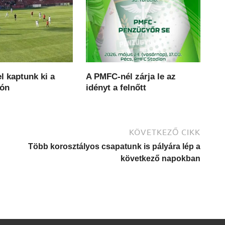
l kaptunk ki a
A PMFC-nél zárja le az
rón
idényt a felnőtt
KÖVETKEZŐ CIKK
Több korosztályos csapatunk is pályára lép a
következő napokban