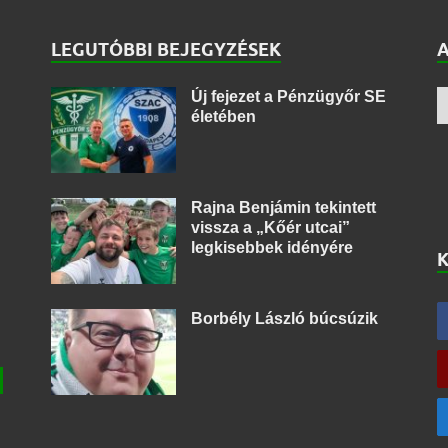
LEGUTÓBBI BEJEGYZÉSEK
Új fejezet a Pénzügyőr SE
életében
Rajna Benjámin tekintett
vissza a „Kőér utcai”
legkisebbek idényére
Borbély László búcsúzik