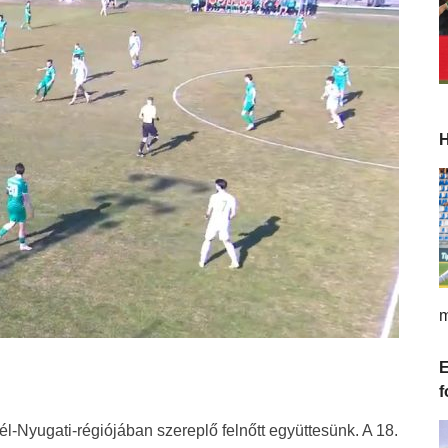
H
m
E
f
Dél-Nyugati-régiójában szereplő felnőtt együttesünk. A 18.