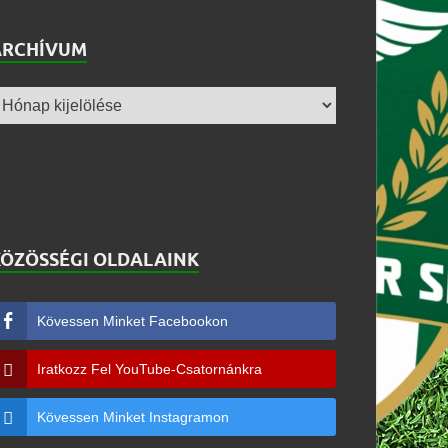
ARCHÍVUM
KÖZÖSSÉGI OLDALAINK
Kövessen Minket Facebookon
Iratkozz Fel YouTube-Csatornánkra
Kövessen Minket Instagramon