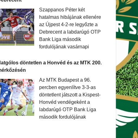
Szappanos Péter két
hatalmas hibájának ellenére
az Újpest 4-2-re legyőzte a
Debrecent a labdarúgó OTP
Bank Liga második
fordulójának vasárnapi
atgólos döntetlen a Honvéd és az MTK 200.
mérkőzésén
Az MTK Budapest a 96.
percben egyenlítve 3-3-as
döntetlent játszott a Kispest-
Honvéd vendégeként a
labdarúgó OTP Bank Liga
második fordulójának