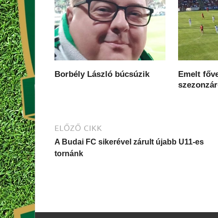
Borbély László búcsúzik
Emelt főve
szezonzá
ELŐZŐ CIKK
A Budai FC sikerével zárult újabb U11-es
tornánk