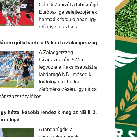
Górnik Zabrzét a labdarúgó
Európa-liga selejtezőjének
harmadik fordulójában, így
előnnyel utazhat a
árom góllal verte a Paksot a Zalaegerszeg
A Zalaegerszeg
házigazdaként 5-2-re
legyőzte a Paks csapatát a
labdarúgó NB I második
fordulójának hétfői
zárómérkőzésén, így nincs
ár százszázalékos
gy héttel később rendezik meg az NB III 2.
ordulóját
A labdarúgók, a
sportszakemberek, a