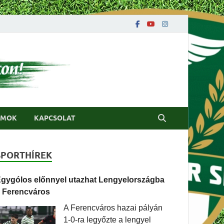
UMOK
KAPCSOLAT
SPORTHÍREK
gygólos előnnyel utazhat Lengyelországba
 Ferencváros
A Ferencváros hazai pályán
1-0-ra legyőzte a lengyel