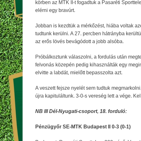
körben az MTK II-t fogadtuk a Pasaréti Sporttel
elérni egy bravúrt.
Jobban is kezdtük a mérkőzést, hiába voltak a
tudtunk kerülni. A 27. percben hátrányba került
az erős lövés bevágódott a jobb alsóba.
Próbálkoztunk válaszolni, a fordulás után megtet
felvonás közepén pedig kihasználták egy megin
elvitte a labdát, mielőtt bepasszolta azt.
A veszett fejsze nyelét sem tudtuk megmarkolni
újra kapituláltunk. 3-0-s vereség lett a vége. K
NB III Dél-Nyugati-csoport, 18. forduló:
Pénzügyőr SE-MTK Budapest II 0-3 (0-1)