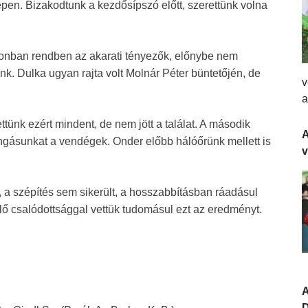
epen. Bizakodtunk a kezdősípszó előtt, szerettünk volna
zonban rendben az akarati tényezők, előnybe nem
ünk. Dulka ugyan rajta volt Molnár Péter büntetőjén, de
v
a
tünk ezért mindent, de nem jött a találat. A második
A
gásunkat a vendégek. Onder előbb hálóőrünk mellett is
, a szépítés sem sikerült, a hosszabbításban ráadásul
ellő csalódottsággal vettük tudomásul ezt az eredményt.
A
D