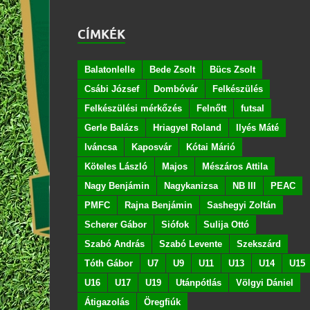
CÍMKÉK
Balatonlelle
Bede Zsolt
Bücs Zsolt
Csábi József
Dombóvár
Felkészülés
Felkészülési mérkőzés
Felnőtt
futsal
Gerle Balázs
Hriagyel Roland
Ilyés Máté
Iváncsa
Kaposvár
Kótai Márió
Köteles László
Majos
Mészáros Attila
Nagy Benjámin
Nagykanizsa
NB III
PEAC
PMFC
Rajna Benjámin
Sashegyi Zoltán
Scherer Gábor
Siófok
Sulija Ottó
Szabó András
Szabó Levente
Szekszárd
Tóth Gábor
U7
U9
U11
U13
U14
U15
U16
U17
U19
Utánpótlás
Völgyi Dániel
Átigazolás
Öregfiúk