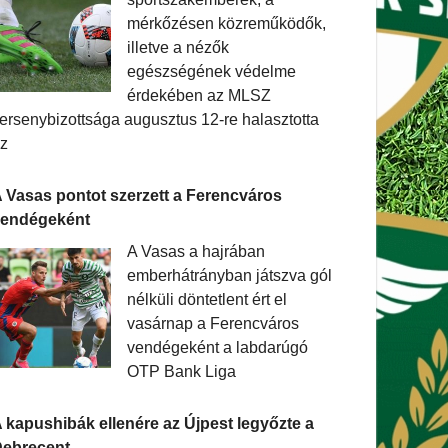
mérkőzésen közreműködők,
illetve a nézők
egészségének védelme
érdekében az MLSZ
ersenybizottsága augusztus 12-re halasztotta
z
 Vasas pontot szerzett a Ferencváros
vendégeként
A Vasas a hajrában
emberhátrányban játszva gól
nélküli döntetlent ért el
vasárnap a Ferencváros
vendégeként a labdarúgó
OTP Bank Liga
 kapushibák ellenére az Újpest legyőzte a
ebrecent