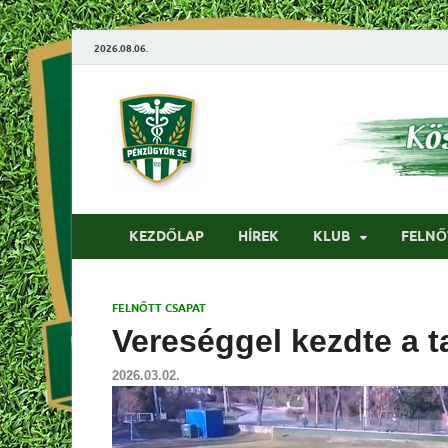
2026.08.06.
Pénzügyőrfo
KEZDŐLAP
HÍREK
KLUB
FELNŐ
FELNŐTT CSAPAT
Vereséggel kezdte a t
2026.03.02.