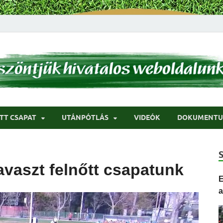
ci
TT CSAPAT
UTÁNPÓTLÁS
VIDEÓK
DOKUMENT
avaszt felnőtt csapatunk
E
a