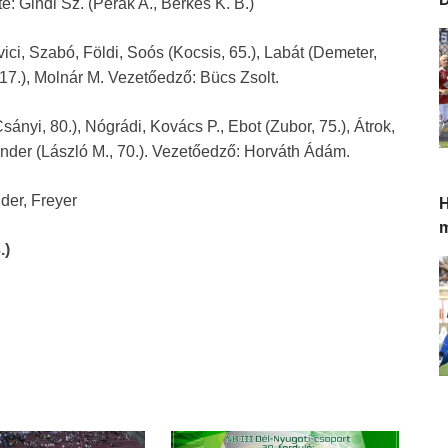
e: Gindl Sz. (Perák A., Berkes K. B.)
ci, Szabó, Földi, Soós (Kocsis, 65.), Labát (Demeter,
 17.), Molnár M. Vezetőedző: Bücs Zsolt.
sányi, 80.), Nógrádi, Kovács P., Ebot (Zubor, 75.), Átrok,
 Onder (László M., 70.). Vezetőedző: Horváth Ádám.
der, Freyer
H
.)