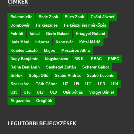
CÍMKÉK
Balatonlelle
Bede Zsolt
Bücs Zsolt
Csábi József
Dombóvár
Felkészülés
Felkészülési mérkőzés
Felnőtt
futsal
Gerle Balázs
Hriagyel Roland
Ilyés Máté
Iváncsa
Kaposvár
Kótai Márió
Köteles László
Majos
Mészáros Attila
Nagy Benjámin
Nagykanizsa
NB III
PEAC
PMFC
Rajna Benjámin
Sashegyi Zoltán
Scherer Gábor
Siófok
Sulija Ottó
Szabó András
Szabó Levente
Szekszárd
Tóth Gábor
U7
U9
U11
U13
U14
U15
U16
U17
U19
Utánpótlás
Völgyi Dániel
Átigazolás
Öregfiúk
LEGUTÓBBI BEJEGYZÉSEK