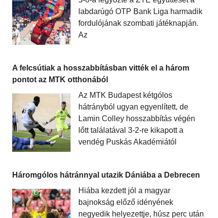
labdarúgó OTP Bank Liga harmadik
fordulójának szombati játéknapján.
Az
A felcsútiak a hosszabbításban vitték el a három
pontot az MTK otthonából
Az MTK Budapest kétgólos
hátrányból ugyan egyenlített, de
Lamin Colley hosszabbítás végén
lőtt találatával 3-2-re kikapott a
vendég Puskás Akadémiától
Háromgólos hátránnyal utazik Dániába a Debrecen
Hiába kezdett jól a magyar
bajnokság előző idényének
negyedik helyezettje, húsz perc után