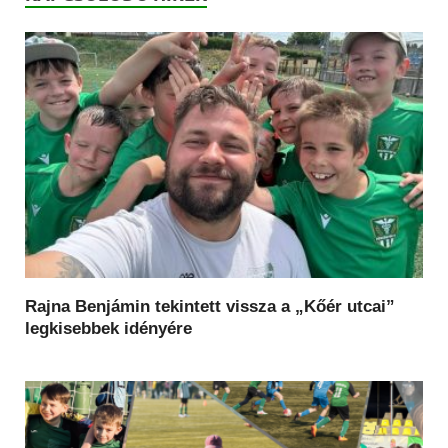
Rajna Benjámin tekintett vissza a „Kőér utcai”
legkisebbek idényére