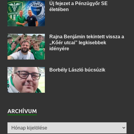
Új fejezet a Pénzügyőr SE
életében
Rajna Benjámin tekintett vissza a
„Kőér utcai” legkisebbek
idényére
Borbély László búcsúzik
ARCHÍVUM