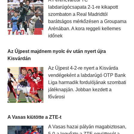
labdarúgócsapata 2-1-re kikapott
szombaton a Real Madridtól
barátságos mérkőzésen a Groupama
Arénában. A kora reggeli kellemes
időnek
Az Újpest majdnem nyolc év után nyert újra
Kisvárdán
Az Újpest 4-2-re nyert a Kisvárda
vendégeként a labdarúgó OTP Bank
Liga harmadik fordulójának szombati
játéknapján. Jobban kezdett a
fővárosi
A Vasas kiütötte a ZTE-t
A Vasas hazai pályán magabiztosan,
5-0-a legyőzte a ZTE együttesét a