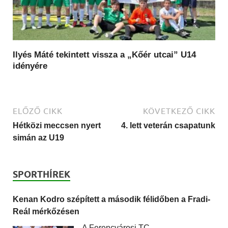
Ilyés Máté tekintett vissza a „Kőér utcai” U14
idényére
ELŐZŐ CIKK
KÖVETKEZŐ CIKK
Hétközi meccsen nyert
4. lett veterán csapatunk
simán az U19
SPORTHÍREK
Kenan Kodro szépített a második félidőben a Fradi-
Reál mérkőzésen
A Ferencvárosi TC