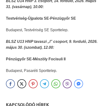
BLSZ U14 HNP 3. csoport, 14. forduló, 2026. május
31. (vasárnap), 10.00:
Testvériség-Újpalota SE-Pénzügyőr SE
Budapest, Testvériség SE Sporttelep.
BLSZ U13 HNP tavaszi „I” csoport, 9. forduló, 2026.
május 30. (szombat), 12.00:
Pénzügyőr SE-Mészöly Focisuli II
Budapest, Pasaréti Sporttelep.
KAPCSOLÓDÓ HÍREK