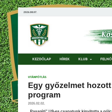
2026.08.07.
Pénzügyőrfo
KEZDŐLAP
HÍREK
KLUB
FELNŐ
UTÁNPÓTLÁS
Egy győzelmet hozott 
program
2026.02.02.
„Pasaréti” U9-es csapatunk kinyitotta a gólc