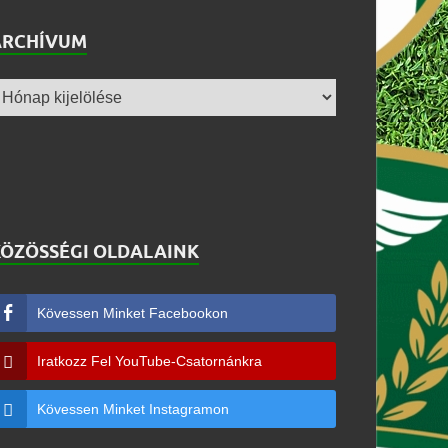
ARCHÍVUM
KÖZÖSSÉGI OLDALAINK
Kövessen Minket Facebookon
Iratkozz Fel YouTube-Csatornánkra
Kövessen Minket Instagramon