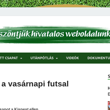
ci
TT CSAPAT
UTÁNPÓTLÁS
VIDEÓK
DOKUMENT
a vasárnapi futsal
H
sapot a Kispest ellen.