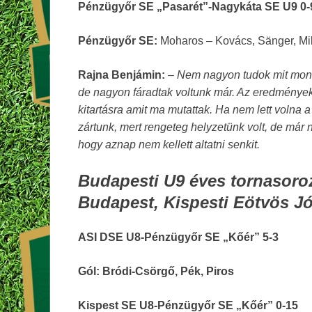
Pénzügyőr SE „Pasarét”-Nagykáta SE U9 0-
Pénzügyőr SE:
Moharos – Kovács, Sänger, Mikl
Rajna Benjámin:
– Nem nagyon tudok mit mond
de nagyon fáradtak voltunk már. Az eredmények
kitartásra amit ma mutattak. Ha nem lett volna a 
zártunk, mert rengeteg helyzetünk volt, de már n
hogy aznap nem kellett altatni senkit.
Budapesti U9 éves tornasoroza
Budapest, Kispesti Eötvös Jó
ASI DSE U8-Pénzügyőr SE „Kőér” 5-3
Gól: Bródi-Csörgő, Pék, Piros
Kispest SE U8-Pénzügyőr SE „Kőér” 0-15