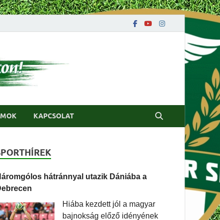
UMOK
KAPCSOLAT
SPORTHÍREK
áromgólos hátránnyal utazik Dániába a
Debrecen
Hiába kezdett jól a magyar
bajnokság előző idényének