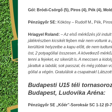
Gól: Bródi-Csörgő (5), Piros (4), Pék (4), Mo
Pénzügyőr SE:
Kökösy – Rudolf M., Pék, Piros
Hriagyel Roland:
–
Az első mérkőzés jól indult
játékrészben kicsikét fejben már nem voltunk a
kerültünk helyzetbe a kapu előtt, de nem tudtunk
öst, 2 potyagóllal összesen. A következő mérkőzés
tenni a fejeket, ez sikerült is. A meccsen a kido
járattuk a labdát, sok passzal, és még jobban
góllal a végén. Gratulálok a csapatnak! Látsz
Budapesti U15 téli tornasoroz
Budapest, Ludovika Aréna:
Pénzügyőr SE „Kőér”-Soroksár SC 1-12 (0-7