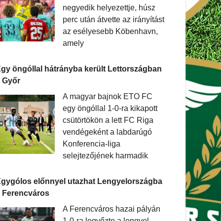
negyedik helyezettje, húsz
perc után átvette az irányítást
az esélyesebb Köbenhavn,
amely
gy öngóllal hátrányba került Lettországban
 Győr
A magyar bajnok ETO FC
egy öngóllal 1-0-ra kikapott
csütörtökön a lett FC Riga
vendégeként a labdarúgó
Konferencia-liga
selejtezőjének harmadik
gygólos előnnyel utazhat Lengyelországba
 Ferencváros
A Ferencváros hazai pályán
1-0-ra legyőzte a lengyel