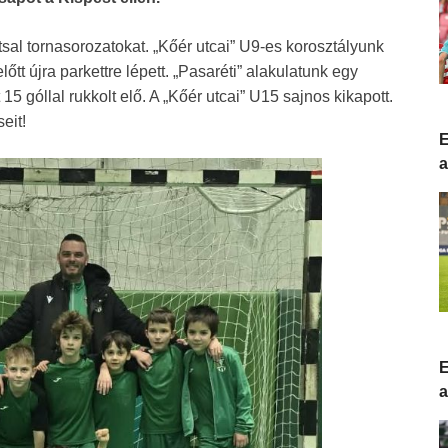
tsal tornasorozatokat. „Kőér utcai” U9-es korosztályunk
tt újra parkettre lépett. „Pasaréti” alakulatunk egy
 góllal rukkolt elő. A „Kőér utcai” U15 sajnos kikapott.
eit!
E
a
E
a