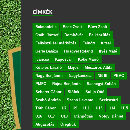
CÍMKÉK
Balatonlelle
Bede Zsolt
Bücs Zsolt
Csábi József
Dombóvár
Felkészülés
Felkészülési mérkőzés
Felnőtt
futsal
Gerle Balázs
Hriagyel Roland
Ilyés Máté
Iváncsa
Kaposvár
Kótai Márió
Köteles László
Majos
Mészáros Attila
Nagy Benjámin
Nagykanizsa
NB III
PEAC
PMFC
Rajna Benjámin
Sashegyi Zoltán
Scherer Gábor
Siófok
Sulija Ottó
Szabó András
Szabó Levente
Szekszárd
Tóth Gábor
U7
U9
U11
U13
U14
U15
U16
U17
U19
Utánpótlás
Völgyi Dániel
Átigazolás
Öregfiúk