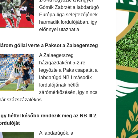
Górnik Zabrzét a labdarúgó
Európa-liga selejtezőjének
harmadik fordulójában, így
előnnyel utazhat a
árom góllal verte a Paksot a Zalaegerszeg
A Zalaegerszeg
házigazdaként 5-2-re
legyőzte a Paks csapatát a
labdarúgó NB I második
fordulójának hétfői
zárómérkőzésén, így nincs
ár százszázalékos
gy héttel később rendezik meg az NB III 2.
ordulóját
A labdarúgók, a