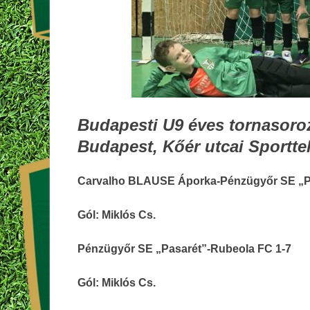
Budapesti U9 éves tornasoroza
Budapest, Kőér utcai Sportte
Carvalho BLAUSE Áporka-Pénzügyőr SE „Pa
Gól: Miklós Cs.
Pénzügyőr SE „Pasarét”-Rubeola FC 1-7
Gól: Miklós Cs.