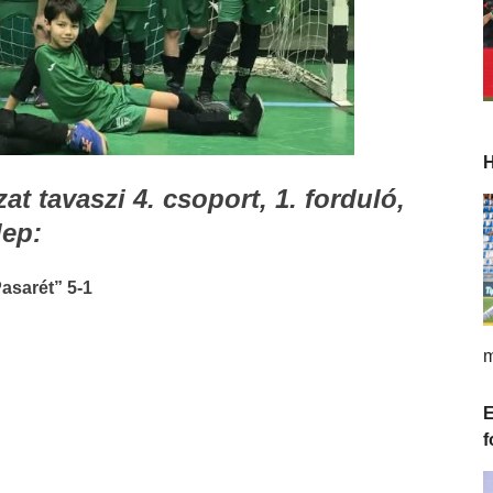
H
t tavaszi 4. csoport, 1. forduló,
lep:
sarét” 5-1
m
E
f