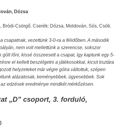
ldován, Dózsa
, Bródi-Csörgő. Cserék: Dózsa, Moldován, Sós, Csóti.
 a csapatnak, vezettünk 3-0-ra a félidőben. A második
 pályán, nem volt mellettünk a szerencse, sokszor
 gólt lőni, kissé összeesett a csapat, így kaptunk egy 5-
re el kellett beszélgetni a játékosokkal, kicsit tisztára
lgozott helyzeteket már végre gólra váltottuk, szépen
 voltunk alázatosak, keményebbek, ügyesebbek. Sok
ott az edzések eredménye mindkét mérkőzésen.
at „D” csoport, 3. forduló,
)