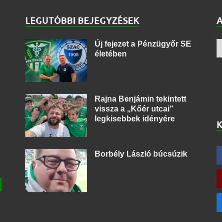
LEGUTÓBBI BEJEGYZÉSEK
Új fejezet a Pénzügyőr SE
életében
Rajna Benjámin tekintett
vissza a „Kőér utcai”
legkisebbek idényére
Borbély László búcsúzik