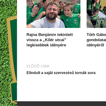
Rajna Benjámin tekintett
Tóth Gábor
vissza a „Kőér utcai”
gondolatai
legkisebbek idényére
idényéről
ELŐZŐ CIKK
Elindult a saját szervezésű tornák sora