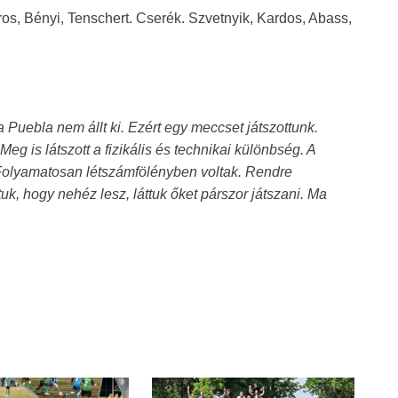
s, Bényi, Tenschert. Cserék. Szvetnyik, Kardos, Abass,
Puebla nem állt ki. Ezért egy meccset játszottunk.
eg is látszott a fizikális és technikai különbség. A
. Folyamatosan létszámfölényben voltak. Rendre
k, hogy nehéz lesz, láttuk őket párszor játszani. Ma