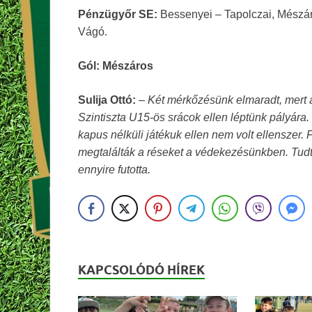
Pénzügyőr SE:
Bessenyei – Tapolczai, Mészáro
Vágó.
Gól: Mészáros
Sulija Ottó:
–
Két mérkőzésünk elmaradt, mert a 
Szintiszta U15-ös srácok ellen léptünk pályára. M
kapus nélküli játékuk ellen nem volt ellenszer
megtalálták a réseket a védekezésünkben. Tudtu
ennyire futotta.
KAPCSOLÓDÓ HÍREK