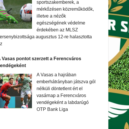
sportszakemberek, a
mérkőzésen közreműködők,
illetve a nézők
egészségének védelme
érdekében az MLSZ
ersenybizottsága augusztus 12-re halasztotta
z
 Vasas pontot szerzett a Ferencváros
vendégeként
A Vasas a hajrában
emberhátrányban játszva gól
nélküli döntetlent ért el
vasárnap a Ferencváros
vendégeként a labdarúgó
OTP Bank Liga