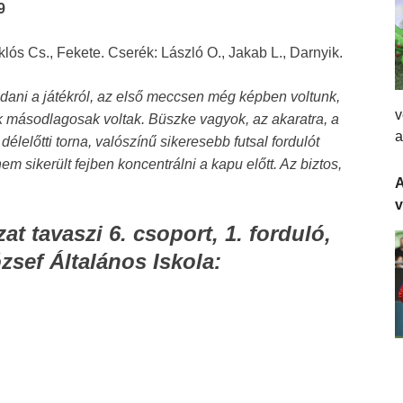
9
ós Cs., Fekete. Cserék: László O., Jakab L., Darnyik.
ani a játékról, az első meccsen még képben voltunk,
v
 másodlagosak voltak. Büszke vagyok, az akaratra, a
a
délelőtti torna, valószínű sikeresebb futsal fordulót
em sikerült fejben koncentrálni a kapu előtt. Az biztos,
A
t tavaszi 6. csoport, 1. forduló,
zsef Általános Iskola: