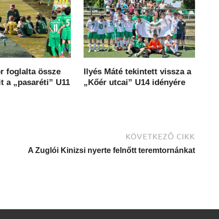
 foglalta össze
Ilyés Máté tekintett vissza a
t a „pasaréti” U11
„Kőér utcai” U14 idényére
KÖVETKEZŐ CIKK
A Zuglói Kinizsi nyerte felnőtt teremtornánkat