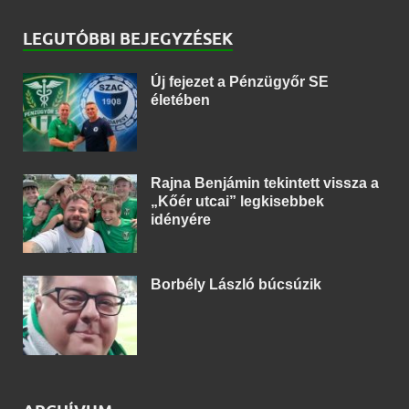
LEGUTÓBBI BEJEGYZÉSEK
Új fejezet a Pénzügyőr SE
életében
Rajna Benjámin tekintett vissza a
„Kőér utcai” legkisebbek
idényére
Borbély László búcsúzik