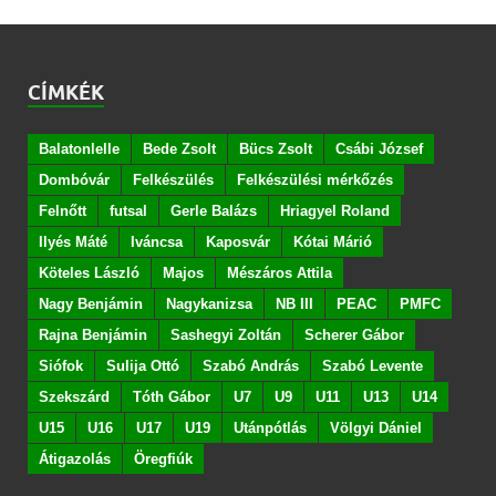
CÍMKÉK
Balatonlelle
Bede Zsolt
Bücs Zsolt
Csábi József
Dombóvár
Felkészülés
Felkészülési mérkőzés
Felnőtt
futsal
Gerle Balázs
Hriagyel Roland
Ilyés Máté
Iváncsa
Kaposvár
Kótai Márió
Köteles László
Majos
Mészáros Attila
Nagy Benjámin
Nagykanizsa
NB III
PEAC
PMFC
Rajna Benjámin
Sashegyi Zoltán
Scherer Gábor
Siófok
Sulija Ottó
Szabó András
Szabó Levente
Szekszárd
Tóth Gábor
U7
U9
U11
U13
U14
U15
U16
U17
U19
Utánpótlás
Völgyi Dániel
Átigazolás
Öregfiúk