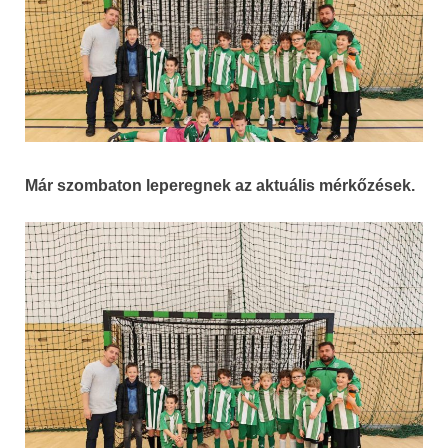
Már szombaton leperegnek az aktuális mérkőzések.