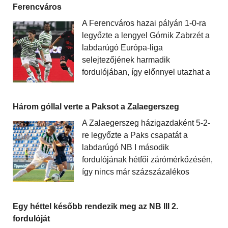
Ferencváros
A Ferencváros hazai pályán 1-0-ra
legyőzte a lengyel Górnik Zabrzét a
labdarúgó Európa-liga
selejtezőjének harmadik
fordulójában, így előnnyel utazhat a
Három góllal verte a Paksot a Zalaegerszeg
A Zalaegerszeg házigazdaként 5-2-
re legyőzte a Paks csapatát a
labdarúgó NB I második
fordulójának hétfői zárómérkőzésén,
így nincs már százszázalékos
Egy héttel később rendezik meg az NB III 2.
fordulóját