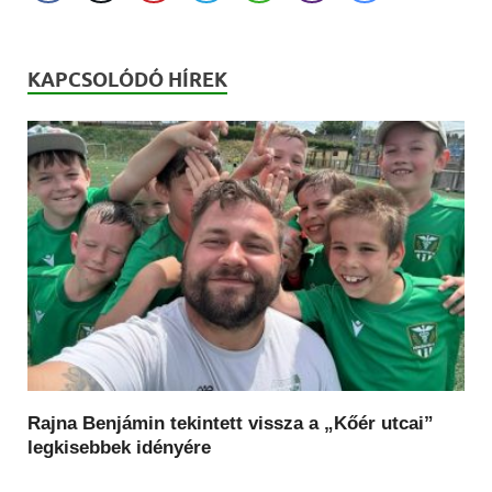
KAPCSOLÓDÓ HÍREK
Rajna Benjámin tekintett vissza a „Kőér utcai”
legkisebbek idényére