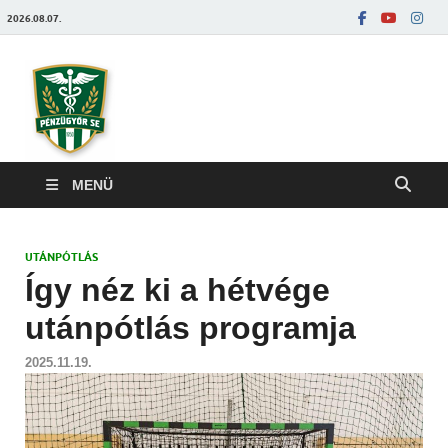
2026.08.07.
Pénzügyőrfoci
MENÜ
UTÁNPÓTLÁS
Így néz ki a hétvége
utánpótlás programja
2025.11.19.