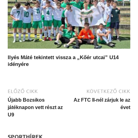
Ilyés Máté tekintett vissza a „Kőér utcai” U14
idényére
ELŐZŐ CIKK
KÖVETKEZŐ CIKK
Újabb Bozsikos
Az FTC II-nél zárjuk le az
játéknapon vett részt az
évet
U9
SPORTHÍREK