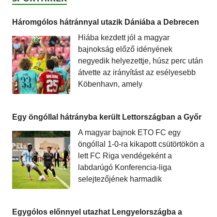
Háromgólos hátránnyal utazik Dániába a Debrecen
Hiába kezdett jól a magyar
bajnokság előző idényének
negyedik helyezettje, húsz perc után
átvette az irányítást az esélyesebb
Köbenhavn, amely
Egy öngóllal hátrányba került Lettországban a Győr
A magyar bajnok ETO FC egy
öngóllal 1-0-ra kikapott csütörtökön a
lett FC Riga vendégeként a
labdarúgó Konferencia-liga
selejtezőjének harmadik
Egygólos előnnyel utazhat Lengyelországba a