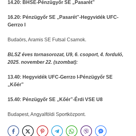
14.20: BHSE-Pénzügyőr SE „Pasarét”
16.20: Pénzügyőr SE „Pasarét”-Hegyvidék UFC-
Gerrzo I
Budaörs, Aramis SE Futsal Csarnok.
BLSZ éves tornasorozat, U9, 6. csoport, 4. forduló,
2025. november 22. (szombat):
13.40: Hegyvidék UFC-Gerrzo I-Pénzügyőr SE
„Kőér”
15.40: Pénzügyőr SE „Kőér”-Érdi VSE U8
Budapest, Angyalföldi Sportközpont.