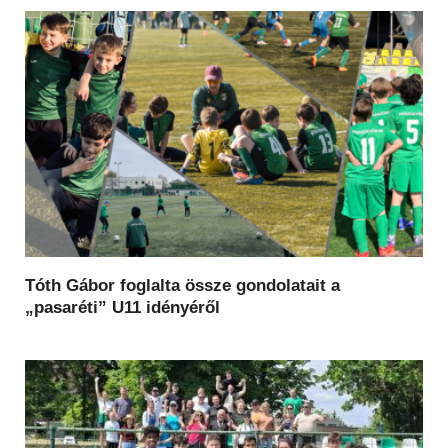
Tóth Gábor foglalta össze gondolatait a
„pasaréti” U11 idényéről