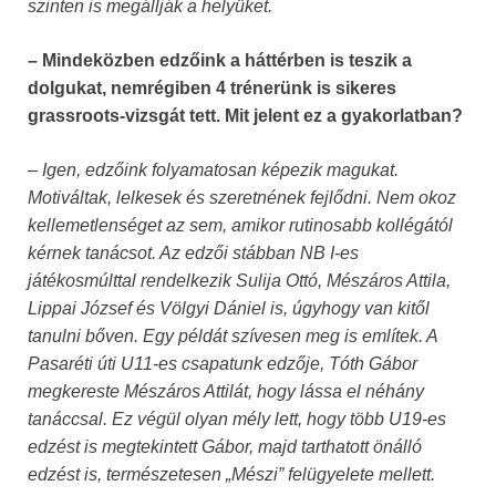
szinten is megállják a helyüket.
– Mindeközben edzőink a háttérben is teszik a
dolgukat, nemrégiben 4 trénerünk is sikeres
grassroots-vizsgát tett. Mit jelent ez a gyakorlatban?
– Igen, edzőink folyamatosan képezik magukat.
Motiváltak, lelkesek és szeretnének fejlődni. Nem okoz
kellemetlenséget az sem, amikor rutinosabb kollégától
kérnek tanácsot. Az edzői stábban NB I-es
játékosmúlttal rendelkezik Sulija Ottó, Mészáros Attila,
Lippai József és Völgyi Dániel is, úgyhogy van kitől
tanulni bőven. Egy példát szívesen meg is említek. A
Pasaréti úti U11-es csapatunk edzője, Tóth Gábor
megkereste Mészáros Attilát, hogy lássa el néhány
tanáccsal. Ez végül olyan mély lett, hogy több U19-es
edzést is megtekintett Gábor, majd tarthatott önálló
edzést is, természetesen „Mészi” felügyelete mellett.