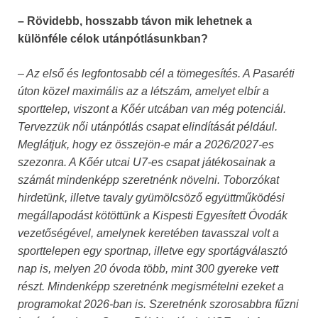
– Rövidebb, hosszabb távon mik lehetnek a
különféle célok utánpótlásunkban?
– Az első és legfontosabb cél a tömegesítés. A Pasaréti
úton közel maximális az a létszám, amelyet elbír a
sporttelep, viszont a Kőér utcában van még potenciál.
Tervezzük női utánpótlás csapat elindítását például.
Meglátjuk, hogy ez összejön-e már a 2026/2027-es
szezonra. A Kőér utcai U7-es csapat játékosainak a
számát mindenképp szeretnénk növelni. Toborzókat
hirdetünk, illetve tavaly gyümölcsöző együttműködési
megállapodást kötöttünk a Kispesti Egyesített Óvodák
vezetőségével, amelynek keretében tavasszal volt a
sporttelepen egy sportnap, illetve egy sportágválasztó
nap is, melyen 20 óvoda több, mint 300 gyereke vett
részt. Mindenképp szeretnénk megismételni ezeket a
programokat 2026-ban is. Szeretnénk szorosabbra fűzni