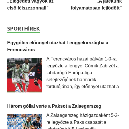
„Elégedett vagyok az
,,A játékunk
első félszezonnal!”
folyamatosan fejlődött”
SPORTHÍREK
Egygólos előnnyel utazhat Lengyelországba a
Ferencváros
A Ferencváros hazai pályán 1-0-ra
legyőzte a lengyel Górnik Zabrzét a
labdarúgó Európa-liga
selejtezőjének harmadik
fordulójában, így előnnyel utazhat a
Három góllal verte a Paksot a Zalaegerszeg
A Zalaegerszeg házigazdaként 5-2-
re legyőzte a Paks csapatát a