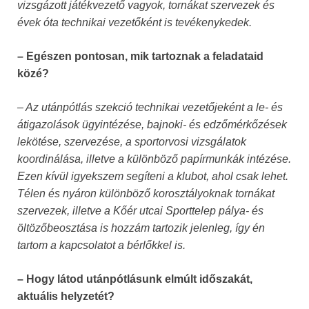
vizsgázott játékvezető vagyok, tornákat szervezek és
évek óta technikai vezetőként is tevékenykedek.
– Egészen pontosan, mik tartoznak a feladataid
közé?
– Az utánpótlás szekció technikai vezetőjeként a le- és
átigazolások ügyintézése, bajnoki- és edzőmérkőzések
lekötése, szervezése, a sportorvosi vizsgálatok
koordinálása, illetve a különböző papírmunkák intézése.
Ezen kívül igyekszem segíteni a klubot, ahol csak lehet.
Télen és nyáron különböző korosztályoknak tornákat
szervezek, illetve a Kőér utcai Sporttelep pálya- és
öltözőbeosztása is hozzám tartozik jelenleg, így én
tartom a kapcsolatot a bérlőkkel is.
– Hogy látod utánpótlásunk elmúlt időszakát,
aktuális helyzetét?