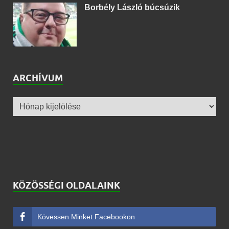
Borbély László búcsúzik
ARCHÍVUM
KÖZÖSSÉGI OLDALAINK
Kövessen Minket Facebookon