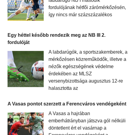
labdarúgó NB I második
fordulójának hétfői zárómérkőzésén,
így nincs már százszázalékos
Egy héttel később rendezik meg az NB III 2.
fordulóját
A labdarúgók, a sportszakemberek, a
mérkőzésen közreműködők, illetve a
nézők egészségének védelme
érdekében az MLSZ
versenybizottsága augusztus 12-re
halasztotta az
A Vasas pontot szerzett a Ferencváros vendégeként
A Vasas a hajrában
emberhátrányban játszva gól nélküli
döntetlent ért el vasárnap a