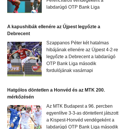
Ferencváros vendégeként a
labdarúgó OTP Bank Liga
A kapushibák ellenére az Újpest legyőzte a
Debrecent
Szappanos Péter két hatalmas
hibájának ellenére az Újpest 4-2-re
legyőzte a Debrecent a labdarúgó
OTP Bank Liga második
fordulójának vasárnapi
Hatgólos döntetlen a Honvéd és az MTK 200.
mérkőzésén
Az MTK Budapest a 96. percben
egyenlítve 3-3-as döntetlent játszott
a Kispest-Honvéd vendégeként a
labdarúgó OTP Bank Liga második