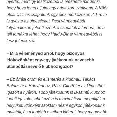
nyerte), mert így testközelből is érezhette mindenki,
hogy hova lehet eljutni egy adott korosztályban. A Kőér
utcai U11-es csapatunk egy éles mérkőzésen 2-1-re le
is győzte az újpestieket. Pest vármegyéből
folyamatosan jelentkeznek a csapatok a tornára, de a
téli tornákra lehet, hogy Hajdu-Bihar vármegyéből is
lesz jelentkező.
– Mi a véleményed arról, hogy bizonyos
időközönként egy-egy játékosunk nevesebb
utánpótlásnevelő klubhoz igazol?
– Ez óriási öröm és elismerés a klubnak. Takács
Boldizsár a Honvédhoz, Rácz-Gili Péter az Újpesthez
igazolt a nyáron. Több játékosunk is B-szintű klubhoz
tudott igazolni, ahol azóta is maximálisan megállják a
helyüket. Időnként szoktam nézni egykori játékosaink
mutatóit, és a legtöbb esetben kiderül, hogy magasabb