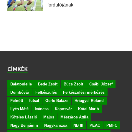
fordulójának
CÍMKÉK
Balatonlelle
Bede Zsolt
Bücs Zsolt
Csábi József
Dombóvár
Felkészülés
Felkészülési mérkőzés
Felnőtt
futsal
Gerle Balázs
Hriagyel Roland
Ilyés Máté
Iváncsa
Kaposvár
Kótai Márió
Köteles László
Majos
Mészáros Attila
Nagy Benjámin
Nagykanizsa
NB III
PEAC
PMFC