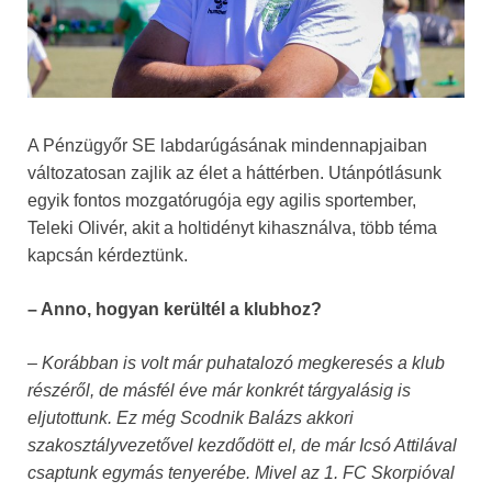
A Pénzügyőr SE labdarúgásának mindennapjaiban
változatosan zajlik az élet a háttérben. Utánpótlásunk
egyik fontos mozgatórugója egy agilis sportember,
Teleki Olivér, akit a holtidényt kihasználva, több téma
kapcsán kérdeztünk.
– Anno, hogyan kerültél a klubhoz?
– Korábban is volt már puhatalozó megkeresés a klub
részéről, de másfél éve már konkrét tárgyalásig is
eljutottunk. Ez még Scodnik Balázs akkori
szakosztályvezetővel kezdődött el, de már Icsó Attilával
csaptunk egymás tenyerébe. Mivel az 1. FC Skorpióval