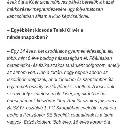
évek óta a Kőér utcai műfüves pályát béreljük a hazai
mérkőzések megrendezésére, így folyamatosan
kapcsolatban álltam a klub képviselőivel.
– Egyébként kicsoda Teleki Olivér a
mindennapokban?
– Egy 34 éves, két csodálatos gyermek édesapja, aki
több, mint 6 éve boldog házasságban él. Főállásban
matematika- és fizika szakos tanárként dolgozom, amely
az álmom volt. Hab a tortán, hogy éppen abban az
iskolában dolgozok, ahol tanultam és szeptember óta
egy remek osztály osztályfőnöke is lettem. A foci iránti
szenvedély születésem óta kísér, leginkább néhai
édesapámnak köszönhetően. Amatőr szinten játszom a
BLSZ IV. osztályú 1. FC Skorpióban évek óta, nyár óta
pedig a Pénzügyőr SE öregfiúk csapatának is a tagja
vagyok. Edzősködtem több évig, 16 éves korom óta