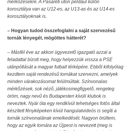
mérkőzésekre. A Pasaréti úton például külön
korosztálya van az U12-es, az U13-as és az U14-es
korosztályoknak is.
– Hogyan tudod összefoglalni a saját szervezésű
tornák lényegét, mögöttes hátterét?
– Másfél éve az akkori ügyvezető igazgató azzal a
feladattal bízott meg, hogy helyezzük vissza a PSE
utánpótlását a magyar futball térképére. Ebből kifolyólag
kezdtem saját rendezésű tornákat szervezni, amelyek
minden várakozásomat felülmúltak. Színvonalas
mérkőzések, sok néző, játékosmegfigyelő, rengeteg
öröm, nagy nevű és Budapesten kívüli klubok is
neveztek. Nyár óta egy rendkívül tehetséges fotós által
készített fényképeken kívül hangulatvideós is segíti a
tornák színvonalának emelkedését. Nagyon örültem,
hogy az egyik tornára az Újpest is nevezett (meg is