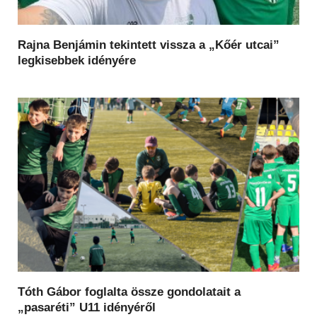
Rajna Benjámin tekintett vissza a „Kőér utcai”
legkisebbek idényére
Tóth Gábor foglalta össze gondolatait a
„pasaréti” U11 idényéről