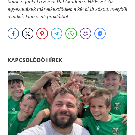
barátságunkat a Szent Pál Akadémia HSE-vel. Az
egyeztetések már elkezdődtek a két klub között, melyből
mindkét klub csak profitálhat.
KAPCSOLÓDÓ HÍREK