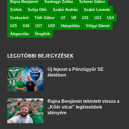
Rajna Benjámin
Sashegyi Zoltán
Scherer Gábor
Siófok
Sulija Ottó
Szabó András
Szabó Levente
Szekszárd
Tóth Gábor
U7
U9
U11
U13
U14
U15
U16
U17
U19
Utánpótlás
Völgyi Dániel
Átigazolás
Öregfiúk
LEGUTÓBBI BEJEGYZÉSEK
Új fejezet a Pénzügyőr SE
életében
Rajna Benjámin tekintett vissza a
„Kőér utcai” legkisebbek
idényére