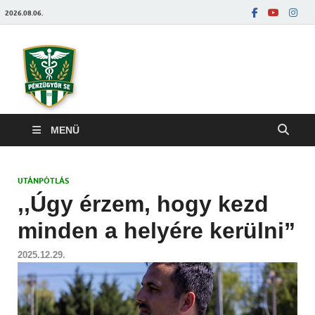
2026.08.06.
Pénzügyőrfoci
MENÜ
UTÁNPÓTLÁS
,,Úgy érzem, hogy kezd
minden a helyére kerülni”
2025.12.29.