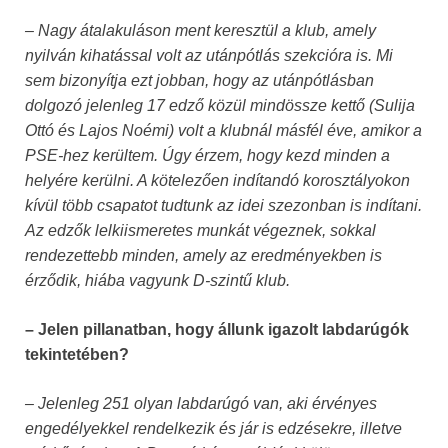
– Nagy átalakuláson ment keresztül a klub, amely
nyilván kihatással volt az utánpótlás szekcióra is. Mi
sem bizonyítja ezt jobban, hogy az utánpótlásban
dolgozó jelenleg 17 edző közül mindössze kettő (Sulija
Ottó és Lajos Noémi) volt a klubnál másfél éve, amikor a
PSE-hez kerültem. Úgy érzem, hogy kezd minden a
helyére kerülni. A kötelezően indítandó korosztályokon
kívül több csapatot tudtunk az idei szezonban is indítani.
Az edzők lelkiismeretes munkát végeznek, sokkal
rendezettebb minden, amely az eredményekben is
érződik, hiába vagyunk D-szintű klub.
– Jelen pillanatban, hogy állunk igazolt labdarúgók
tekintetében?
– Jelenleg 251 olyan labdarúgó van, aki érvényes
engedélyekkel rendelkezik és jár is edzésekre, illetve