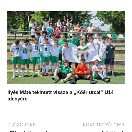
Ilyés Máté tekintett vissza a „Kőér utcai” U14
idényére
ELŐZŐ CIKK
KÖVETKEZŐ CIKK