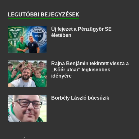
LEGUTÓBBI BEJEGYZÉSEK
Új fejezet a Pénzügyőr SE
életében
Rajna Benjámin tekintett vissza a
„Kőér utcai” legkisebbek
idényére
Borbély László búcsúzik