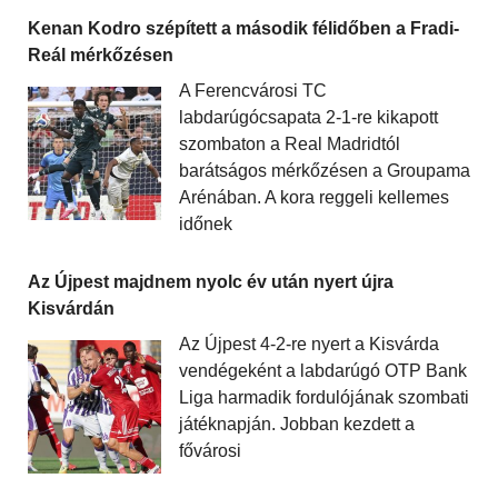
Kenan Kodro szépített a második félidőben a Fradi-
Reál mérkőzésen
A Ferencvárosi TC
labdarúgócsapata 2-1-re kikapott
szombaton a Real Madridtól
barátságos mérkőzésen a Groupama
Arénában. A kora reggeli kellemes
időnek
Az Újpest majdnem nyolc év után nyert újra
Kisvárdán
Az Újpest 4-2-re nyert a Kisvárda
vendégeként a labdarúgó OTP Bank
Liga harmadik fordulójának szombati
játéknapján. Jobban kezdett a
fővárosi