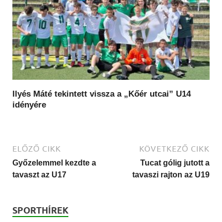
Ilyés Máté tekintett vissza a „Kőér utcai” U14
idényére
ELŐZŐ CIKK
KÖVETKEZŐ CIKK
Győzelemmel kezdte a
Tucat gólig jutott a
tavaszt az U17
tavaszi rajton az U19
SPORTHÍREK