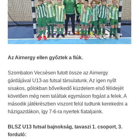
Az Airnergy ellen győztek a fiúk.
Szombaton Vecsésen futott össze az Airnergy
gárdájával U13-as futsal társulatunk. Az igen nyílt
sisakos, gólokban bővelkedő küzdelem első félidejét
követően még nem találtak egymáson fogást a felek. A
második játékrészben viszont felül tudtunk kerekedni a
házigazdákon, így 7-6-ra nyertek fiataljaink.
BLSZ U13 futsal bajnokság, tavaszi 1. csoport, 3.
forduló: