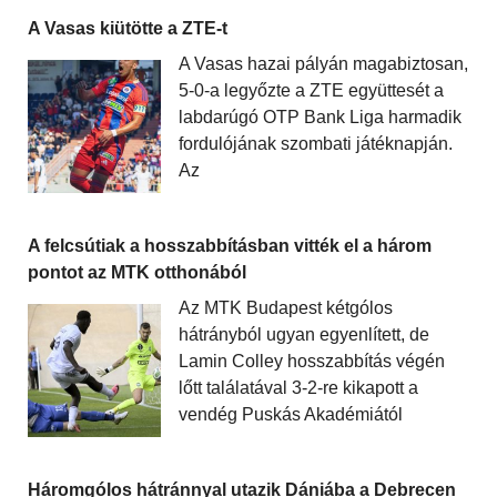
A Vasas kiütötte a ZTE-t
A Vasas hazai pályán magabiztosan,
5-0-a legyőzte a ZTE együttesét a
labdarúgó OTP Bank Liga harmadik
fordulójának szombati játéknapján.
Az
A felcsútiak a hosszabbításban vitték el a három
pontot az MTK otthonából
Az MTK Budapest kétgólos
hátrányból ugyan egyenlített, de
Lamin Colley hosszabbítás végén
lőtt találatával 3-2-re kikapott a
vendég Puskás Akadémiától
Háromgólos hátránnyal utazik Dániába a Debrecen