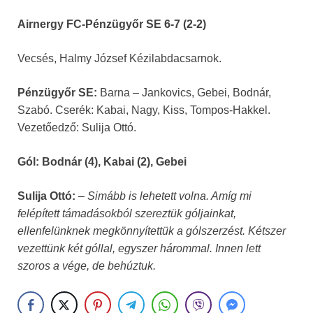
Airnergy FC-Pénzügyőr SE 6-7 (2-2)
Vecsés, Halmy József Kézilabdacsarnok.
Pénzügyőr SE:
Barna – Jankovics, Gebei, Bodnár,
Szabó. Cserék: Kabai, Nagy, Kiss, Tompos-Hakkel.
Vezetőedző: Sulija Ottó.
Gól: Bodnár (4), Kabai (2), Gebei
Sulija Ottó:
–
Simább is lehetett volna. Amíg mi
felépített támadásokból szereztük góljainkat,
ellenfelünknek megkönnyítettük a gólszerzést. Kétszer
vezettünk két góllal, egyszer hárommal. Innen lett
szoros a vége, de behúztuk.