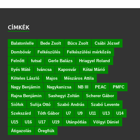
CÍMKÉK
Balatonlelle
Bede Zsolt
Bücs Zsolt
Csábi József
Dombóvár
Felkészülés
Felkészülési mérkőzés
Felnőtt
futsal
Gerle Balázs
Hriagyel Roland
Ilyés Máté
Iváncsa
Kaposvár
Kótai Márió
Köteles László
Majos
Mészáros Attila
Nagy Benjámin
Nagykanizsa
NB III
PEAC
PMFC
Rajna Benjámin
Sashegyi Zoltán
Scherer Gábor
Siófok
Sulija Ottó
Szabó András
Szabó Levente
Szekszárd
Tóth Gábor
U7
U9
U11
U13
U14
U15
U16
U17
U19
Utánpótlás
Völgyi Dániel
Átigazolás
Öregfiúk