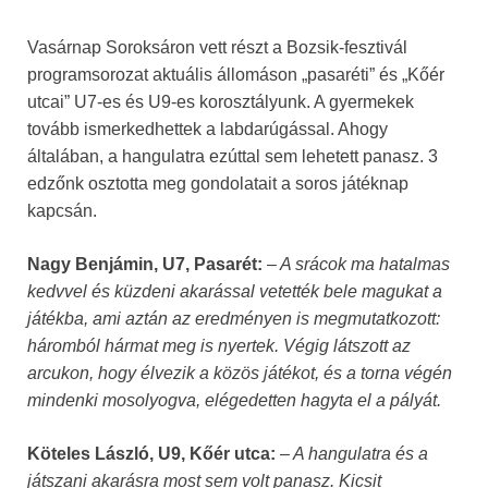
Vasárnap Soroksáron vett részt a Bozsik-fesztivál
programsorozat aktuális állomáson „pasaréti” és „Kőér
utcai” U7-es és U9-es korosztályunk. A gyermekek
tovább ismerkedhettek a labdarúgással. Ahogy
általában, a hangulatra ezúttal sem lehetett panasz. 3
edzőnk osztotta meg gondolatait a soros játéknap
kapcsán.
Nagy Benjámin, U7, Pasarét:
–
A srácok ma hatalmas
kedvvel és küzdeni akarással vetették bele magukat a
játékba, ami aztán az eredményen is megmutatkozott:
háromból hármat meg is nyertek. Végig látszott az
arcukon, hogy élvezik a közös játékot, és a torna végén
mindenki mosolyogva, elégedetten hagyta el a pályát.
Köteles László, U9, Kőér utca:
–
A hangulatra és a
játszani akarásra most sem volt panasz. Kicsit