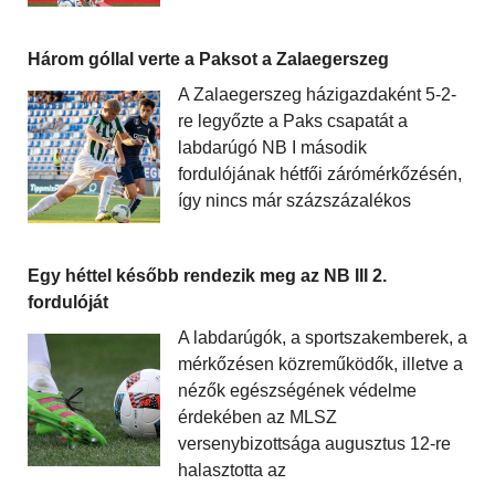
Három góllal verte a Paksot a Zalaegerszeg
A Zalaegerszeg házigazdaként 5-2-
re legyőzte a Paks csapatát a
labdarúgó NB I második
fordulójának hétfői zárómérkőzésén,
így nincs már százszázalékos
Egy héttel később rendezik meg az NB III 2.
fordulóját
A labdarúgók, a sportszakemberek, a
mérkőzésen közreműködők, illetve a
nézők egészségének védelme
érdekében az MLSZ
versenybizottsága augusztus 12-re
halasztotta az