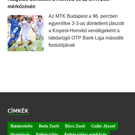
mérkőzésén
Az MTK Budapest a 96. percben
egyenlítve 3-3-as döntetlent játszott
a Kispest-Honvéd vendégeként a
labdarúgó OTP Bank Liga második
fordulójának
CÍMKÉK
Balatonlelle
Bede Zsolt
Bücs Zsolt
Csábi József
Dombóvár
Felkészülés
Felkészülési mérkőzés