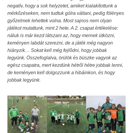
negatív, hogy a sok helyzetet, amiket kialakítottunk a
mérkőzéseken, nem tudtuk gólra váltani, pedig fölényes
győzelmek lehettek volna. Most sajnos nem olyan
játékot mutattunk, mint 2 hete. A 2. csapat értékelése:
náluk is már kezd látszani az, hogy mernek ütközni,
keményen labdát szerezni, de a játék még nagyon
hiányzik… Sokat kell még fejlődni, hogy jobbak
legyünk. Összefoglalva, örülök és büszke vagyok az
egész csapatra, mert kezdünk hétről hétre jobbak lenni,
de keményen kell dolgozzunk a hibáinkon, és hogy
jobbak legyünk.