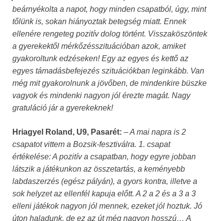
beárnyékolta a napot, hogy minden csapatból, úgy, mint
tőlünk is, sokan hiányoztak betegség miatt. Ennek
ellenére rengeteg pozitív dolog történt. Visszaköszöntek
a gyerekektől mérkőzésszituációban azok, amiket
gyakoroltunk edzéseken! Egy az egyes és kettő az
egyes támadásbefejezés szituációkban leginkább. Van
még mit gyakorolnunk a jövőben, de mindenkire büszke
vagyok és mindenki nagyon jól érezte magát. Nagy
gratuláció jár a gyerekeknek!
Hriagyel Roland, U9, Pasarét:
–
A mai napra is 2
csapatot vittem a Bozsik-fesztiválra. 1. csapat
értékelése: A pozitív a csapatban, hogy egyre jobban
látszik a játékunkon az összetartás, a keményebb
labdaszerzés (egész pályán), a gyors kontra, illetve a
sok helyzet az ellenfél kapuja előtt. A 2 a 2 és a 3 a 3
elleni játékok nagyon jól mennek, ezeket jól hoztuk. Jó
úton haladunk, de ez az út még nagyon hosszú… A