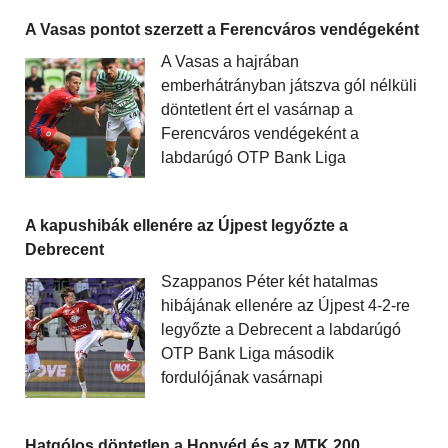
A Vasas pontot szerzett a Ferencváros vendégeként
A Vasas a hajrában
emberhátrányban játszva gól nélküli
döntetlent ért el vasárnap a
Ferencváros vendégeként a
labdarúgó OTP Bank Liga
A kapushibák ellenére az Újpest legyőzte a
Debrecent
Szappanos Péter két hatalmas
hibájának ellenére az Újpest 4-2-re
legyőzte a Debrecent a labdarúgó
OTP Bank Liga második
fordulójának vasárnapi
Hatgólos döntetlen a Honvéd és az MTK 200.