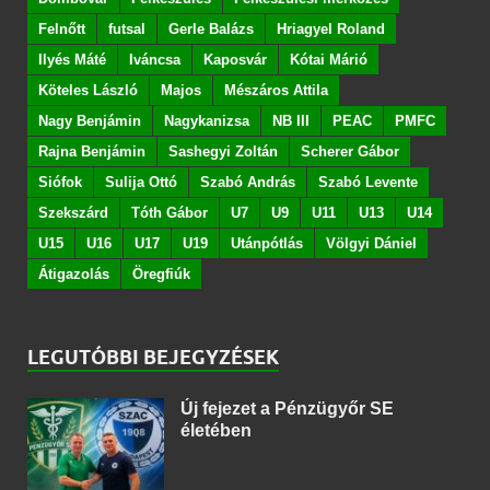
Felnőtt
futsal
Gerle Balázs
Hriagyel Roland
Ilyés Máté
Iváncsa
Kaposvár
Kótai Márió
Köteles László
Majos
Mészáros Attila
Nagy Benjámin
Nagykanizsa
NB III
PEAC
PMFC
Rajna Benjámin
Sashegyi Zoltán
Scherer Gábor
Siófok
Sulija Ottó
Szabó András
Szabó Levente
Szekszárd
Tóth Gábor
U7
U9
U11
U13
U14
U15
U16
U17
U19
Utánpótlás
Völgyi Dániel
Átigazolás
Öregfiúk
LEGUTÓBBI BEJEGYZÉSEK
Új fejezet a Pénzügyőr SE
életében