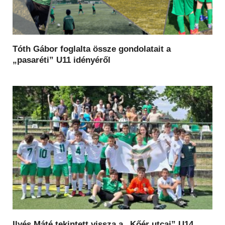
Tóth Gábor foglalta össze gondolatait a
„pasaréti” U11 idényéről
Ilyés Máté tekintett vissza a „Kőér utcai” U14