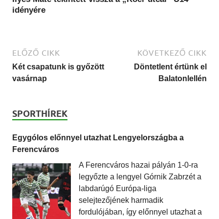
idényére
ELŐZŐ CIKK
KÖVETKEZŐ CIKK
Két csapatunk is győzött
Döntetlent értünk el
vasárnap
Balatonlellén
SPORTHÍREK
Egygólos előnnyel utazhat Lengyelországba a
Ferencváros
A Ferencváros hazai pályán 1-0-ra
legyőzte a lengyel Górnik Zabrzét a
labdarúgó Európa-liga
selejtezőjének harmadik
fordulójában, így előnnyel utazhat a