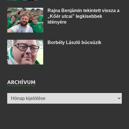
Rajna Benjámin tekintett vissza a
„Kőér utcai” legkisebbek
idényére
Borbély László búcsúzik
ARCHÍVUM