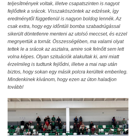
teljesítmények voltak, illetve csapatszinten is nagyot
fejlődtek a srácok. Visszaköszöntek az edzések, így
eredménytől függetlenül is nagyon boldog lennék. Az
csak extra, hogy egy időntúli bomba szabadrúgással
sikerült döntetlenre menteni az utolsó meccset, és ezzel
megnyertük a tornát. Összességében, ma valami olyat
tettek le a srácok az asztalra, amire sok felnőtt sem lett
volna képes. Olyan szituációk alakultak ki, ami miatt
érzelmileg is tudtunk fejlődni, illetve a mai nap után
biztos, hogy sokan egy másik polcra kerültek emberileg.
Mindenkinek kívánom, hogy ezen az úton haladjon
tovább!