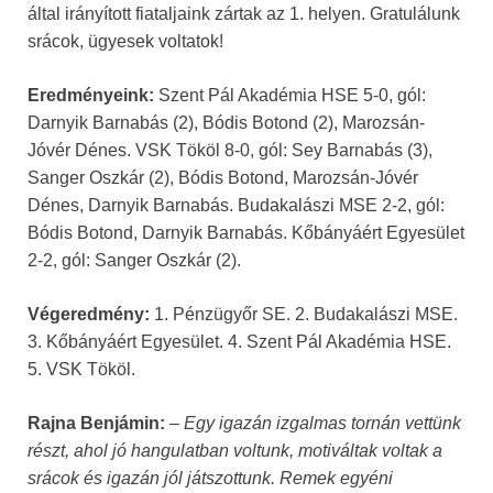
által irányított fiataljaink zártak az 1. helyen. Gratulálunk
srácok, ügyesek voltatok!
Eredményeink:
Szent Pál Akadémia HSE 5-0, gól:
Darnyik Barnabás (2), Bódis Botond (2), Marozsán-
Jóvér Dénes. VSK Tököl 8-0, gól: Sey Barnabás (3),
Sanger Oszkár (2), Bódis Botond, Marozsán-Jóvér
Dénes, Darnyik Barnabás. Budakalászi MSE 2-2, gól:
Bódis Botond, Darnyik Barnabás. Kőbányáért Egyesület
2-2, gól: Sanger Oszkár (2).
Végeredmény:
1. Pénzügyőr SE. 2. Budakalászi MSE.
3. Kőbányáért Egyesület. 4. Szent Pál Akadémia HSE.
5. VSK Tököl.
Rajna Benjámin:
–
Egy igazán izgalmas tornán vettünk
részt, ahol jó hangulatban voltunk, motiváltak voltak a
srácok és igazán jól játszottunk. Remek egyéni