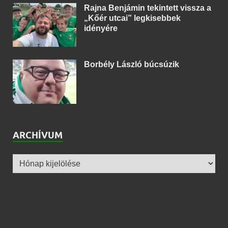
Rajna Benjámin tekintett vissza a
„Kőér utcai” legkisebbek
idényére
Borbély László búcsúzik
ARCHÍVUM