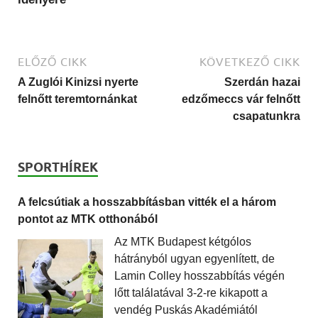
ELŐZŐ CIKK
KÖVETKEZŐ CIKK
A Zuglói Kinizsi nyerte
Szerdán hazai
felnőtt teremtornánkat
edzőmeccs vár felnőtt
csapatunkra
SPORTHÍREK
A felcsútiak a hosszabbításban vitték el a három
pontot az MTK otthonából
Az MTK Budapest kétgólos
hátrányból ugyan egyenlített, de
Lamin Colley hosszabbítás végén
lőtt találatával 3-2-re kikapott a
vendég Puskás Akadémiától