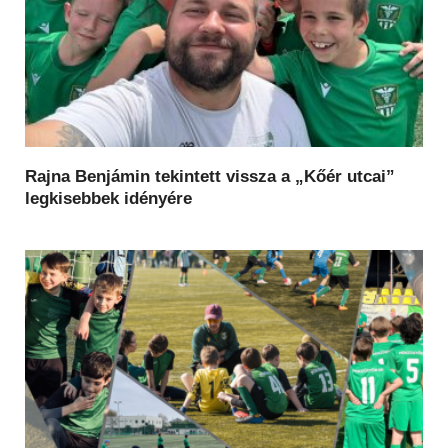
Rajna Benjámin tekintett vissza a „Kőér utcai”
legkisebbek idényére