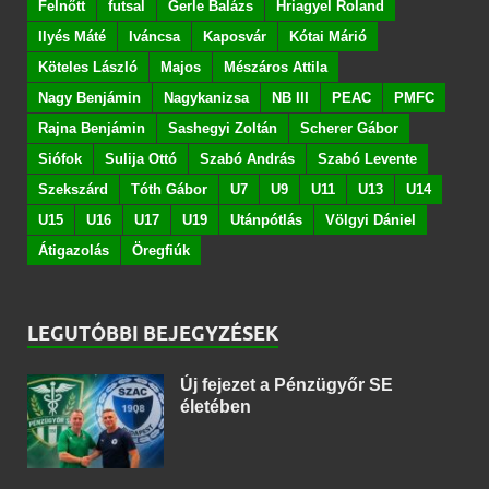
Felnőtt
futsal
Gerle Balázs
Hriagyel Roland
Ilyés Máté
Iváncsa
Kaposvár
Kótai Márió
Köteles László
Majos
Mészáros Attila
Nagy Benjámin
Nagykanizsa
NB III
PEAC
PMFC
Rajna Benjámin
Sashegyi Zoltán
Scherer Gábor
Siófok
Sulija Ottó
Szabó András
Szabó Levente
Szekszárd
Tóth Gábor
U7
U9
U11
U13
U14
U15
U16
U17
U19
Utánpótlás
Völgyi Dániel
Átigazolás
Öregfiúk
LEGUTÓBBI BEJEGYZÉSEK
Új fejezet a Pénzügyőr SE
életében