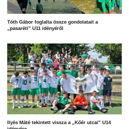
Tóth Gábor foglalta össze gondolatait a
„pasaréti” U11 idényéről
Ilyés Máté tekintett vissza a „Kőér utcai” U14
idényére