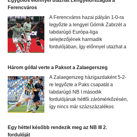
Egygólos előnnyel utazhat Lengyelországba a
Ferencváros
A Ferencváros hazai pályán 1-0-ra
legyőzte a lengyel Górnik Zabrzét a
labdarúgó Európa-liga
selejtezőjének harmadik
fordulójában, így előnnyel utazhat a
Három góllal verte a Paksot a Zalaegerszeg
A Zalaegerszeg házigazdaként 5-2-
re legyőzte a Paks csapatát a
labdarúgó NB I második
fordulójának hétfői zárómérkőzésén,
így nincs már százszázalékos
Egy héttel később rendezik meg az NB III 2.
fordulóját