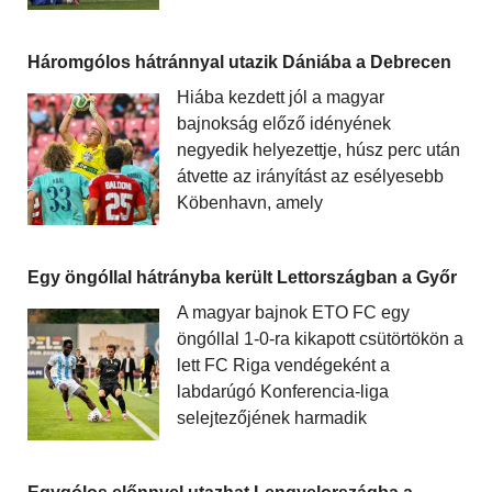
Háromgólos hátránnyal utazik Dániába a Debrecen
Hiába kezdett jól a magyar
bajnokság előző idényének
negyedik helyezettje, húsz perc után
átvette az irányítást az esélyesebb
Köbenhavn, amely
Egy öngóllal hátrányba került Lettországban a Győr
A magyar bajnok ETO FC egy
öngóllal 1-0-ra kikapott csütörtökön a
lett FC Riga vendégeként a
labdarúgó Konferencia-liga
selejtezőjének harmadik