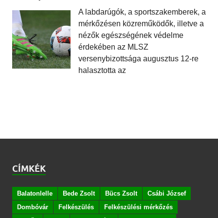
A labdarúgók, a sportszakemberek, a
mérkőzésen közreműködők, illetve a
nézők egészségének védelme
érdekében az MLSZ
versenybizottsága augusztus 12-re
halasztotta az
CÍMKÉK
Balatonlelle
Bede Zsolt
Bücs Zsolt
Csábi József
Dombóvár
Felkészülés
Felkészülési mérkőzés