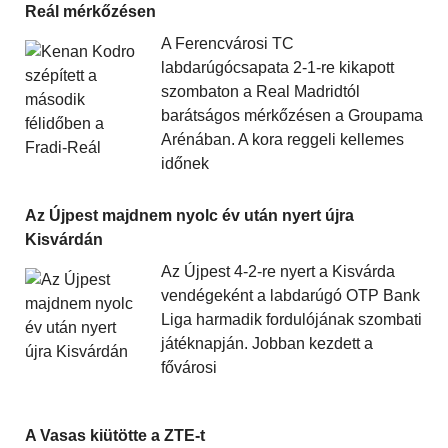
Reál mérkőzésen
A Ferencvárosi TC
labdarúgócsapata 2-1-re kikapott
szombaton a Real Madridtól
barátságos mérkőzésen a Groupama
Arénában. A kora reggeli kellemes
időnek
Az Újpest majdnem nyolc év után nyert újra
Kisvárdán
Az Újpest 4-2-re nyert a Kisvárda
vendégeként a labdarúgó OTP Bank
Liga harmadik fordulójának szombati
játéknapján. Jobban kezdett a
fővárosi
A Vasas kiütötte a ZTE-t