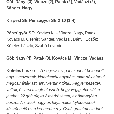
Gól: Dányi (3), Vincze (2), Patak (2), Vadászi (2),
Sänger, Nagy
Kispest SE-Pénzügyőr SE 2-10 (1-4)
Pénzügyőr SE:
Kovács K. – Vincze, Nagy, Patak,
Kovács M. Cserék: Sänger, Vadászi, Dányi. Edzők:
Köteles László, Szabó Levente.
Gól: Nagy (4), Patak (3), Kovács M., Vincze, Vadászi
Köteles László:
–
Az egész csapat mindent beleadott,
együtt mozogtak, kisegítették egymást, maradéktalanul
megcsinálták azt, amit kértünk tőlük. Fegyelmezettek
voltak, és ami a legfontosabb, hogy végig élvezték a
játékot. 22 gólt rúgva 2 mérkőzésen, ez önmagáért
beszél. A srácok nagy és folyamatos fejlődésének
köszönhető ez a két eredmény. Csak gratulálni tudunk