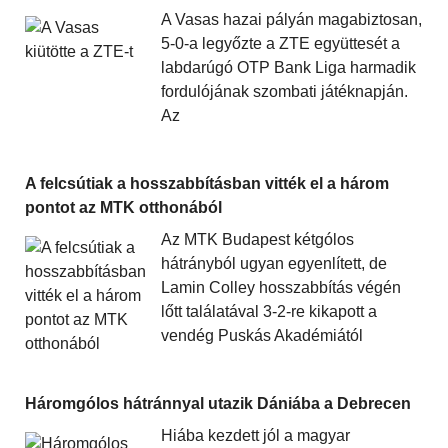
A Vasas hazai pályán magabiztosan,
5-0-a legyőzte a ZTE együttesét a
labdarúgó OTP Bank Liga harmadik
fordulójának szombati játéknapján.
Az
A felcsútiak a hosszabbításban vitték el a három
pontot az MTK otthonából
Az MTK Budapest kétgólos
hátrányból ugyan egyenlített, de
Lamin Colley hosszabbítás végén
lőtt találatával 3-2-re kikapott a
vendég Puskás Akadémiától
Háromgólos hátránnyal utazik Dániába a Debrecen
Hiába kezdett jól a magyar