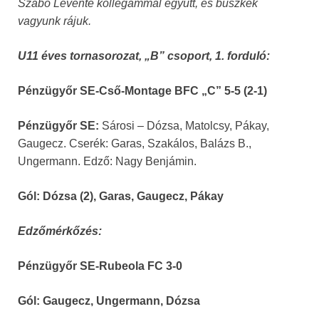
Szabó Levente kollégámmal együtt, és büszkék
vagyunk rájuk.
U11 éves tornasorozat, „B” csoport, 1. forduló:
Pénzügyőr SE-Cső-Montage BFC „C” 5-5 (2-1)
Pénzügyőr SE:
Sárosi – Dózsa, Matolcsy, Pákay,
Gaugecz. Cserék: Garas, Szakálos, Balázs B.,
Ungermann. Edző: Nagy Benjámin.
Gól: Dózsa (2), Garas, Gaugecz, Pákay
Edzőmérkőzés:
Pénzügyőr SE-Rubeola FC 3-0
Gól: Gaugecz, Ungermann, Dózsa