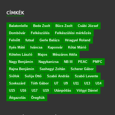
CÍMKÉK
Balatonlelle
Bede Zsolt
Bücs Zsolt
Csábi József
Dombóvár
Felkészülés
Felkészülési mérkőzés
Felnőtt
futsal
Gerle Balázs
Hriagyel Roland
Ilyés Máté
Iváncsa
Kaposvár
Kótai Márió
Köteles László
Majos
Mészáros Attila
Nagy Benjámin
Nagykanizsa
NB III
PEAC
PMFC
Rajna Benjámin
Sashegyi Zoltán
Scherer Gábor
Siófok
Sulija Ottó
Szabó András
Szabó Levente
Szekszárd
Tóth Gábor
U7
U9
U11
U13
U14
U15
U16
U17
U19
Utánpótlás
Völgyi Dániel
Átigazolás
Öregfiúk