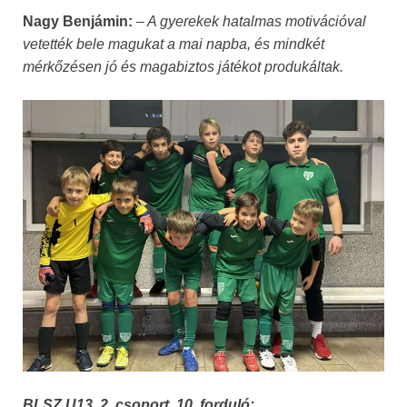
Nagy Benjámin:
–
A gyerekek hatalmas motivációval
vetették bele magukat a mai napba, és mindkét
mérkőzésen jó és magabiztos játékot produkáltak.
BLSZ U13, 2. csoport, 10. forduló: