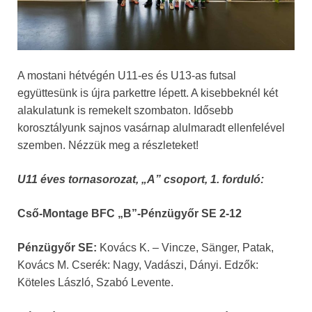
A mostani hétvégén U11-es és U13-as futsal
együttesünk is újra parkettre lépett. A kisebbeknél két
alakulatunk is remekelt szombaton. Idősebb
korosztályunk sajnos vasárnap alulmaradt ellenfelével
szemben. Nézzük meg a részleteket!
U11 éves tornasorozat, „A” csoport, 1. forduló:
Cső-Montage BFC „B”-Pénzügyőr SE 2-12
Pénzügyőr SE:
Kovács K. – Vincze, Sänger, Patak,
Kovács M. Cserék: Nagy, Vadászi, Dányi. Edzők:
Köteles László, Szabó Levente.