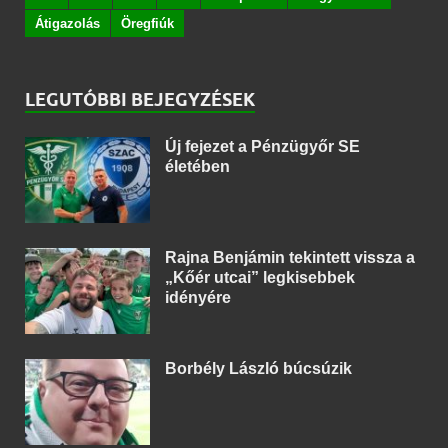
Átigazolás
Öregfiúk
LEGUTÓBBI BEJEGYZÉSEK
Új fejezet a Pénzügyőr SE
életében
Rajna Benjámin tekintett vissza a
„Kőér utcai” legkisebbek
idényére
Borbély László búcsúzik