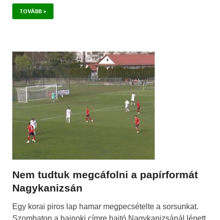
TOVÁBB >
Nem tudtuk megcáfolni a papírformát
Nagykanizsán
Egy korai piros lap hamar megpecsételte a sorsunkat.
Szombaton a bajnoki címre hajtó Nagykanizsánál lépett