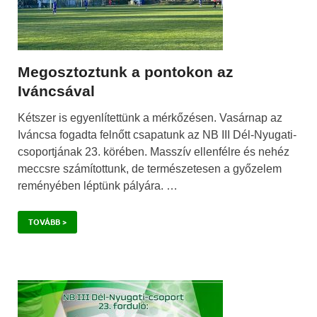
Megosztoztunk a pontokon az
Iváncsával
Kétszer is egyenlítettünk a mérkőzésen. Vasárnap az
Iváncsa fogadta felnőtt csapatunk az NB III Dél-Nyugati-
csoportjának 23. körében. Masszív ellenfélre és nehéz
meccsre számítottunk, de természetesen a győzelem
reményében léptünk pályára. …
TOVÁBB >