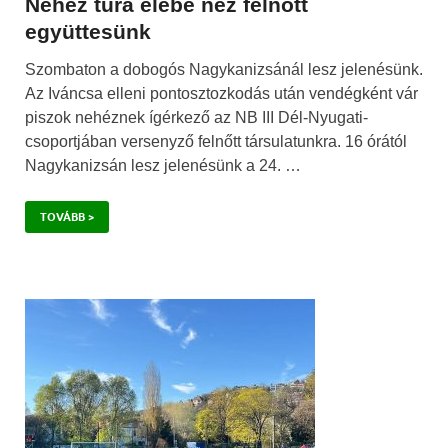
Nehéz túra elébe néz felnőtt
együttesünk
Szombaton a dobogós Nagykanizsánál lesz jelenésünk.
Az Iváncsa elleni pontosztozkodás után vendégként vár
piszok nehéznek ígérkező az NB III Dél-Nyugati-
csoportjában versenyző felnőtt társulatunkra. 16 órától
Nagykanizsán lesz jelenésünk a 24. …
TOVÁBB >