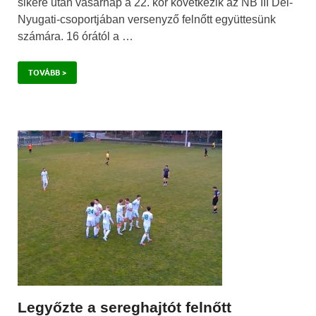
sikere után vasárnap a 22. kör következik az NB III Dél-
Nyugati-csoportjában versenyző felnőtt együttesünk
számára. 16 órától a …
TOVÁBB >
Legyőzte a sereghajtót felnőtt