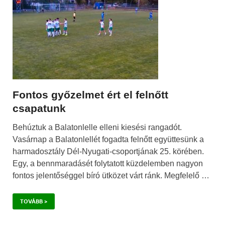
Fontos győzelmet ért el felnőtt
csapatunk
Behúztuk a Balatonlelle elleni kiesési rangadót.
Vasárnap a Balatonlellét fogadta felnőtt együttesünk a
harmadosztály Dél-Nyugati-csoportjának 25. körében.
Egy, a bennmaradásét folytatott küzdelemben nagyon
fontos jelentőséggel bíró ütközet várt ránk. Megfelelő …
TOVÁBB >