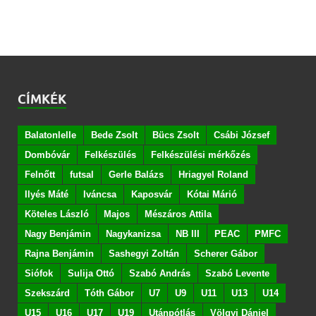
CÍMKÉK
Balatonlelle
Bede Zsolt
Bücs Zsolt
Csábi József
Dombóvár
Felkészülés
Felkészülési mérkőzés
Felnőtt
futsal
Gerle Balázs
Hriagyel Roland
Ilyés Máté
Iváncsa
Kaposvár
Kótai Márió
Köteles László
Majos
Mészáros Attila
Nagy Benjámin
Nagykanizsa
NB III
PEAC
PMFC
Rajna Benjámin
Sashegyi Zoltán
Scherer Gábor
Siófok
Sulija Ottó
Szabó András
Szabó Levente
Szekszárd
Tóth Gábor
U7
U9
U11
U13
U14
U15
U16
U17
U19
Utánpótlás
Völgyi Dániel