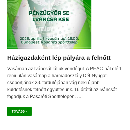
Házigazdaként lép pályára a felnőtt
Vasárnap az Iváncsát látjuk vendégül. A PEAC-nál elért
remi után vasárnap a harmadosztály Dél-Nyugati-
csoportjának 23. fordulójában vág neki újabb
küldetésnek felnőtt együttesünk. 16 órától az Iváncsát
fogadjuk a Pasaréti Sporttelepen. …
TOVÁBB >