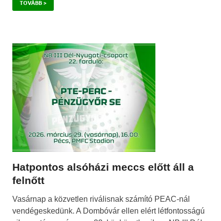
TOVÁBB >
Hatpontos alsóházi meccs előtt áll a
felnőtt
Vasárnap a közvetlen riválisnak számító PEAC-nál
vendégeskedünk. A Dombóvár ellen elért létfontosságú