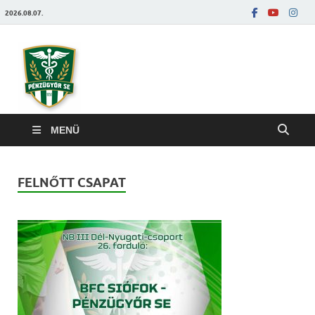
2026.08.07.
Pénzügyőrfoci
MENÜ
FELNŐTT CSAPAT