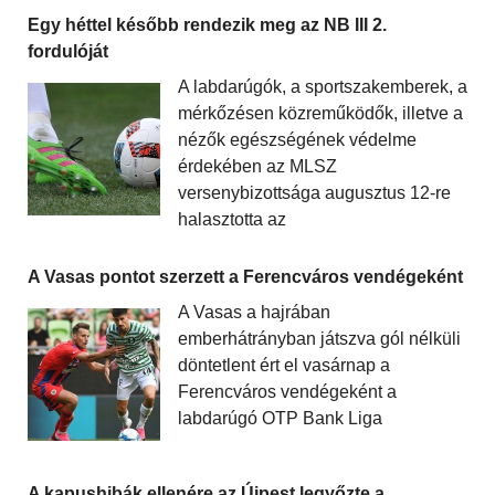
Egy héttel később rendezik meg az NB III 2.
fordulóját
A labdarúgók, a sportszakemberek, a
mérkőzésen közreműködők, illetve a
nézők egészségének védelme
érdekében az MLSZ
versenybizottsága augusztus 12-re
halasztotta az
A Vasas pontot szerzett a Ferencváros vendégeként
A Vasas a hajrában
emberhátrányban játszva gól nélküli
döntetlent ért el vasárnap a
Ferencváros vendégeként a
labdarúgó OTP Bank Liga
A kapushibák ellenére az Újpest legyőzte a