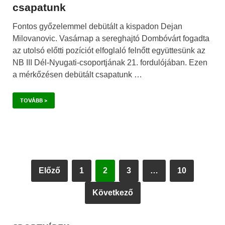
csapatunk
Fontos győzelemmel debütált a kispadon Dejan
Milovanovic. Vasárnap a sereghajtó Dombóvárt fogadta
az utolsó előtti pozíciót elfoglaló felnőtt együttesünk az
NB III Dél-Nyugati-csoportjának 21. fordulójában. Ezen
a mérkőzésen debütált csapatunk …
TOVÁBB >
Előző
1
2
3
…
10
Következő