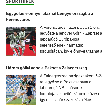
SPORTHÍREK
Egygólos előnnyel utazhat Lengyelországba a
Ferencváros
A Ferencváros hazai pályán 1-0-ra
legyőzte a lengyel Górnik Zabrzét a
labdarúgó Európa-liga
selejtezőjének harmadik
fordulójában, így előnnyel utazhat a
Három góllal verte a Paksot a Zalaegerszeg
A Zalaegerszeg házigazdaként 5-2-
re legyőzte a Paks csapatát a
labdarúgó NB I második
fordulójának hétfői zárómérkőzésén,
így nincs már százszázalékos