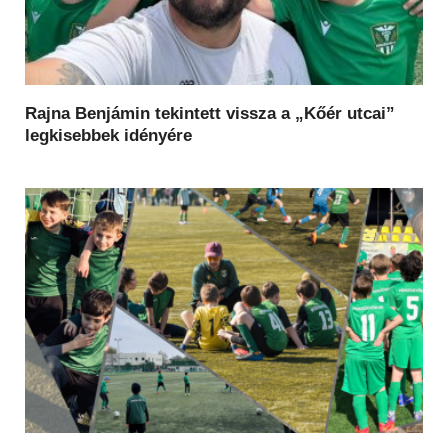
Rajna Benjámin tekintett vissza a „Kőér utcai”
legkisebbek idényére