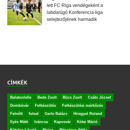
lett FC Riga vendégeként a
labdarúgó Konferencia-liga
selejtezőjének harmadik
CÍMKÉK
Balatonlelle
Bede Zsolt
Bücs Zsolt
Csábi József
Dombóvár
Felkészülés
Felkészülési mérkőzés
Felnőtt
futsal
Gerle Balázs
Hriagyel Roland
Ilyés Máté
Iváncsa
Kaposvár
Kótai Márió
Köteles László
Majos
Mészáros Attila