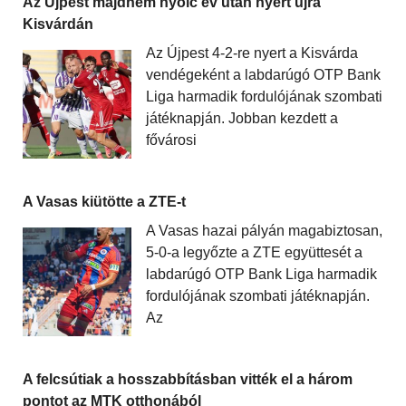
Az Újpest majdnem nyolc év után nyert újra
Kisvárdán
Az Újpest 4-2-re nyert a Kisvárda
vendégeként a labdarúgó OTP Bank
Liga harmadik fordulójának szombati
játéknapján. Jobban kezdett a
fővárosi
A Vasas kiütötte a ZTE-t
A Vasas hazai pályán magabiztosan,
5-0-a legyőzte a ZTE együttesét a
labdarúgó OTP Bank Liga harmadik
fordulójának szombati játéknapján.
Az
A felcsútiak a hosszabbításban vitték el a három
pontot az MTK otthonából