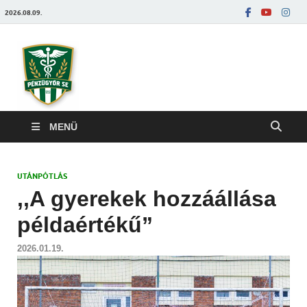
2026.08.09.
Pénzügyőrfoci
MENÜ
UTÁNPÓTLÁS
,,A gyerekek hozzáállása
példaértékű”
2026.01.19.