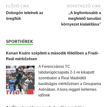
ELŐZŐ CIKK
KÖVETKEZŐ CIKK
Dobogón telelnek az
,,A legfontosabb a
öregfiúk
megfelelő tanulási
környezet kialakítása”
SPORTHÍREK
Kenan Kodro szépített a második félidőben a Fradi-
Reál mérkőzésen
A Ferencvárosi TC
labdarúgócsapata 2-1-re kikapott
szombaton a Real Madridtól
barátságos mérkőzésen a Groupama
Arénában. A kora reggeli kellemes
időnek