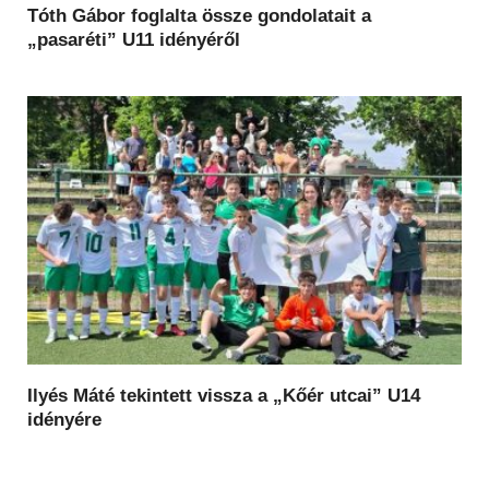
Tóth Gábor foglalta össze gondolatait a
„pasaréti” U11 idényéről
Ilyés Máté tekintett vissza a „Kőér utcai” U14
idényére