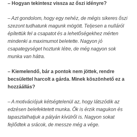
– Hogyan tekintesz vissza az őszi idényre?
– Azt gondolom, hogy egy nehéz, de mégis sikeres őszi
szezont tudhatunk magunk mögött. Teljesen a nulláról
építettük fel a csapatot és a lehetőségekhez mérten
mindenki a maximumot beletette. Nagyon jó
csapategységet hoztunk létre, de még nagyon sok
munka van hátra.
– Kiemelendő, bár a pontok nem jöttek, rendre
becsülettel harcolt a gárda. Minek köszönhető ez a
hozzáállás?
– A motivációjuk kétségtelenül az, hogy látszódik az
edzésen belefektetett munka. Ők is érzik magukon és
tapasztalhatjuk a pályán kívülről is. Nagyon sokat
fejlődtek a srácok, de messze még a vége.