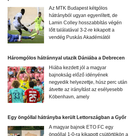
Az MTK Budapest kétgólos
hátrányból ugyan egyenlített, de
Lamin Colley hosszabbítás végén
lőtt találatával 3-2-re kikapott a
vendég Puskás Akadémiától
Háromgólos hátránnyal utazik Dániába a Debrecen
Hiába kezdett jól a magyar
bajnokság előző idényének
negyedik helyezettje, húsz perc után
átvette az irányítást az esélyesebb
Köbenhavn, amely
Egy öngóllal hátrányba került Lettországban a Győr
A magyar bajnok ETO FC egy
öngóllal 1-0-ra kikapott csütörtökön a