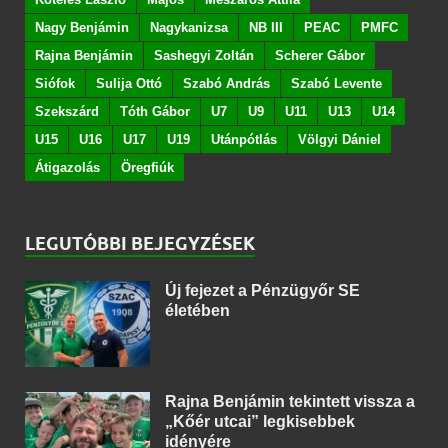
Nagy Benjámin
Nagykanizsa
NB III
PEAC
PMFC
Rajna Benjámin
Sashegyi Zoltán
Scherer Gábor
Siófok
Sulija Ottó
Szabó András
Szabó Levente
Szekszárd
Tóth Gábor
U7
U9
U11
U13
U14
U15
U16
U17
U19
Utánpótlás
Völgyi Dániel
Átigazolás
Öregfiúk
LEGUTÓBBI BEJEGYZÉSEK
Új fejezet a Pénzügyőr SE
életében
Rajna Benjámin tekintett vissza a
„Kőér utcai” legkisebbek
idényére